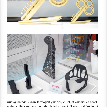
Çubuğumuzda, Z3 anlık fotoğraf yazıcısı, V1 inkjet yazıcısı ve çeşitli
evden kullanılan yazıcılar dahil de birkaç yeni tüketici sınıf ürünlerini