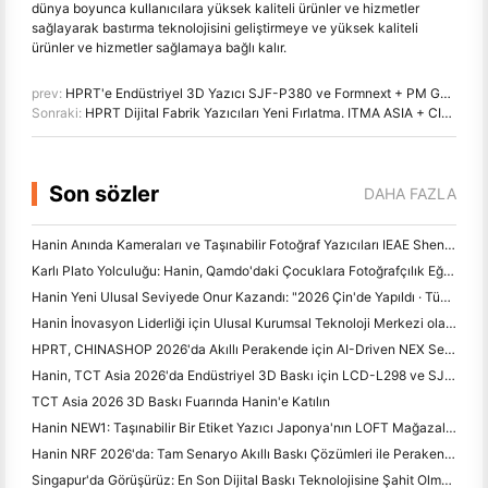
dünya boyunca kullanıcılara yüksek kaliteli ürünler ve hizmetler
sağlayarak bastırma teknolojisini geliştirmeye ve yüksek kaliteli
ürünler ve hizmetler sağlamaya bağlı kalır.
prev:
HPRT'e Endüstriyel 3D Yazıcı SJF-P380 ve Formnext + PM Güney Çin 2024'de daha fazla
Sonraki:
HPRT Dijital Fabrik Yazıcıları Yeni Fırlatma. ITMA ASIA + CITME 2024'de bize katılın!
Son sözler
DAHA FAZLA
Hanin Anında Kameraları ve Taşınabilir Fotoğraf Yazıcıları IEAE Shenzhen 2026'da Güçlü İlgi Çekiyor
Karlı Plato Yolculuğu: Hanin, Qamdo'daki Çocuklara Fotoğrafçılık Eğitimi Programları Alıyor
Hanin Yeni Ulusal Seviyede Onur Kazandı: "2026 Çin'de Yapıldı · Tüketiciler tarafından Güvenilir Marka" olarak adlandırıldı
Hanin İnovasyon Liderliği için Ulusal Kurumsal Teknoloji Merkezi olarak Tanıldı
HPRT, CHINASHOP 2026'da Akıllı Perakende için AI-Driven NEX Serisini Sergiliyor
Hanin, TCT Asia 2026'da Endüstriyel 3D Baskı için LCD-L298 ve SJF Yeniliklerini Tanıtıyor
TCT Asia 2026 3D Baskı Fuarında Hanin'e Katılın
Hanin NEW1: Taşınabilir Bir Etiket Yazıcı Japonya'nın LOFT Mağazalarına Yol Yapıyor
Hanin NRF 2026'da: Tam Senaryo Akıllı Baskı Çözümleri ile Perakende Satışları Güçlendirme
Singapur'da Görüşürüz: En Son Dijital Baskı Teknolojisine Şahit Olmak için ITMA ASIA 2025'te Hanin'e Katılın