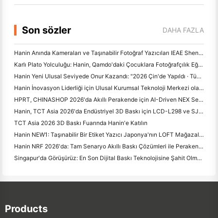
Son sözler
DAHA FAZLA
Hanin Anında Kameraları ve Taşınabilir Fotoğraf Yazıcıları IEAE Shenzhen 2026'da Güçlü İlgi Çekiyor
Karlı Plato Yolculuğu: Hanin, Qamdo'daki Çocuklara Fotoğrafçılık Eğitimi Programları Alıyor
Hanin Yeni Ulusal Seviyede Onur Kazandı: "2026 Çin'de Yapıldı · Tüketiciler tarafından Güvenilir Marka" olarak adlandırıldı
Hanin İnovasyon Liderliği için Ulusal Kurumsal Teknoloji Merkezi olarak Tanıldı
HPRT, CHINASHOP 2026'da Akıllı Perakende için AI-Driven NEX Serisini Sergiliyor
Hanin, TCT Asia 2026'da Endüstriyel 3D Baskı için LCD-L298 ve SJF Yeniliklerini Tanıtıyor
TCT Asia 2026 3D Baskı Fuarında Hanin'e Katılın
Hanin NEW1: Taşınabilir Bir Etiket Yazıcı Japonya'nın LOFT Mağazalarına Yol Yapıyor
Hanin NRF 2026'da: Tam Senaryo Akıllı Baskı Çözümleri ile Perakende Satışları Güçlendirme
Singapur'da Görüşürüz: En Son Dijital Baskı Teknolojisine Şahit Olmak için ITMA ASIA 2025'te Hanin'e Katılın
Products