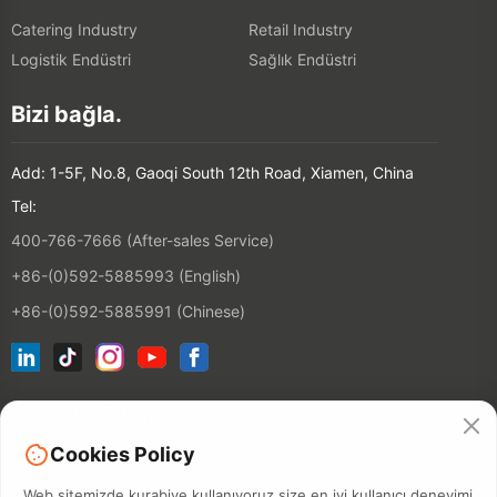
Catering Industry
Retail Industry
Logistik Endüstri
Sağlık Endüstri
Bizi bağla.
Add: 1-5F, No.8, Gaoqi South 12th Road, Xiamen, China
Tel:
400-766-7666 (After-sales Service)
+86-(0)592-5885993 (English)
+86-(0)592-5885991 (Chinese)
E-posta listemize katılın
Cookies Policy
Kontakt
Web sitemizde kurabiye kullanıyoruz size en iyi kullanıcı deneyimi