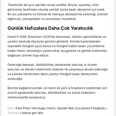
Tüketiciler de aynı şekilde cevap verdiler. Birçok ziyaretçi, ürün
görünümü tarafından standa çekildi, sonra baskı deneyimi için kaldı.
Bir anı yakalama ve fiziksel bir hatıraya dönüştürme yeteneği, ürünleri
eğlenceli, yaklaşılabilir ve unutulmaz hissettirdi.
Günlük Hafızalara Daha Çok Yaratıcılık
Hanin'in IEAE Shenzhen 2026'da bulunması, tüketici görüntüleme ve
yaratıcı baskıda büyüyen gücünü gösterdi. Anında kameralardan
taşınabilir fotoğraf yazıcılarına ve fotoğraf kabini baskı çözümlerine
kadar Hanin, teknolojiyi yaratıcılıkla, duygularla ve günlük kullanımla
bağlayan ürünler inşa ediyor.
Geleceğe bakarak, distribütörler, perakende satıcılar, e-ticaret
satıcıları ve tüketici elektronik ortakları ile çalışmaya devam edeceğiz
ve küresel tüketicilere daha yaratıcı fotoğraf baskı deneyimleri
sunacağız.
Bizimle bağlantı kurmak ve Hanin ile yeni iş fırsatlarını keşfetmek için
zincirli perakende satıcıları, distribütörleri ve kanal ortaklarını
memnuniyetle karşılıyoruz.
prev:
Karlı Plato Yolculuğu: Hanin, Qamdo'daki Çocuklara Fotoğrafçılık Eğitimi Programları Alıyor
Sonraki:
Listeye geri dön