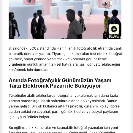
8. salondaki 8C02 standında Hanin, anlık fotoğrafçılık etrafında canlı
bir pratik deneyim yarattı. Ziyaretçiler kameraları test etmek, fotoğraf
çekmek, onları yerinde yazdırmak ve kompakt görüntüleme
ürünlerinin günlük anları fiziksel hatıralara nasıl dönüştürebileceğini
keşfetmek için durdular.
Anında Fotoğrafçılık Günümüzün Yaşam
Tarzı Elektronik Pazarı ile Buluşuyor
Tüketiciler akıllı telefonlarda fotoğraflar yakalamak için daha fazla
zaman harcadıkça, basılı hafızalara olan talep kaybolmadı. Bunun
yerine gelişti. Birçok kullanıcı artık taşınabilir, kullanımı kolay, görsel
açıdan çekici ve seyahat, parti, günlük, hediye ve sosyal paylaşım
için uygun ürünler istiyor.
Bu eğilim, anlık kameralar ve taşınabilir fotoğraf yazıcıları için yeni
fırsatlar açtı. Artık sadece nostaljik ürünler değil. Genç tüketiciler,