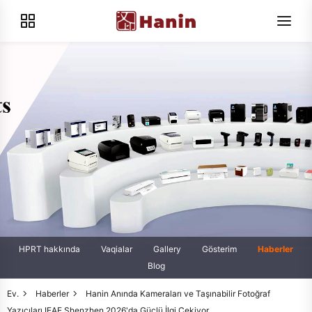
HPRT hakkında
Vaqialar
Gallery
Gösterim
Haberler
Blog
Ev.
Haberler
Hanin Anında Kameraları ve Taşınabilir Fotoğraf
Yazıcıları IEAE Shenzhen 2026'da Güçlü İlgi Çekiyor