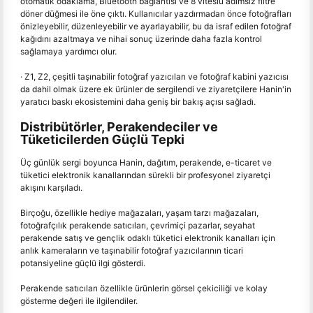
otomatik odaklama, Bluetooth bağlantısı ve 8 viteslü adımsız filtre
döner düğmesi ile öne çıktı. Kullanıcılar yazdırmadan önce fotoğrafları
önizleyebilir, düzenleyebilir ve ayarlayabilir, bu da israf edilen fotoğraf
kağıdını azaltmaya ve nihai sonuç üzerinde daha fazla kontrol
sağlamaya yardımcı olur.
· Z1, Z2, çeşitli taşınabilir fotoğraf yazıcıları ve fotoğraf kabini yazıcısı
da dahil olmak üzere ek ürünler de sergilendi ve ziyaretçilere Hanin'in
yaratıcı baskı ekosistemini daha geniş bir bakış açısı sağladı.
Distribütörler, Perakendeciler ve
Tüketicilerden Güçlü Tepki
Üç günlük sergi boyunca Hanin, dağıtım, perakende, e-ticaret ve
tüketici elektronik kanallarından sürekli bir profesyonel ziyaretçi
akışını karşıladı.
Birçoğu, özellikle hediye mağazaları, yaşam tarzı mağazaları,
fotoğrafçılık perakende satıcıları, çevrimiçi pazarlar, seyahat
perakende satış ve gençlik odaklı tüketici elektronik kanalları için
anlık kameraların ve taşınabilir fotoğraf yazıcılarının ticari
potansiyeline güçlü ilgi gösterdi.
Perakende satıcıları özellikle ürünlerin görsel çekiciliği ve kolay
gösterme değeri ile ilgilendiler.