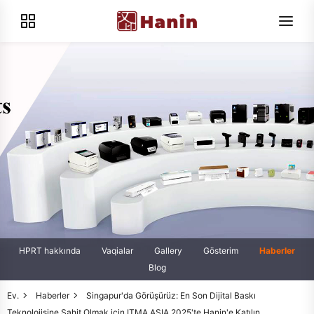
HPRT hakkında
Vaqialar
Gallery
Gösterim
Haberler
Blog
Ev.
Haberler
Singapur'da Görüşürüz: En Son Dijital Baskı
Teknolojisine Şahit Olmak için ITMA ASIA 2025'te Hanin'e Katılın