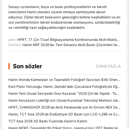
Sanayi uzmanlarını, boya ve baskı profesyonellerini ve tekstil
üreticilerini Hanin standını ziyaret etmeye samimiyetle davet
ediyoruz. Dijital tekstil baskısının geleceğini birlikte keşfedilelim ve en
son yeniliklerimizin tekstil endüstrisinde otomasyonu, sürdürülebilirliği
ve verimliliği nasıl sağlayabileceğini keşfedelim.
prev:
HPRT, 17. Çin Ticari Bilgisayarlama Konferansında Akıllı Makbuz Yazıcılarını Sergileyecek
Sonraki:
Hanin NRF 2026'da: Tam Senaryo Akıllı Baskı Çözümleri ile Perakende Satışları Güçlendirme
Son sözler
DAHA FAZLA
Hanin Anında Kameraları ve Taşınabilir Fotoğraf Yazıcıları IEAE Shenzhen 2026'da Güçlü İlgi Çekiyor
Karlı Plato Yolculuğu: Hanin, Qamdo'daki Çocuklara Fotoğrafçılık Eğitimi Programları Alıyor
Hanin Yeni Ulusal Seviyede Onur Kazandı: "2026 Çin'de Yapıldı · Tüketiciler tarafından Güvenilir Marka" olarak adlandırıldı
Hanin İnovasyon Liderliği için Ulusal Kurumsal Teknoloji Merkezi olarak Tanıldı
HPRT, CHINASHOP 2026'da Akıllı Perakende için AI-Driven NEX Serisini Sergiliyor
Hanin, TCT Asia 2026'da Endüstriyel 3D Baskı için LCD-L298 ve SJF Yeniliklerini Tanıtıyor
TCT Asia 2026 3D Baskı Fuarında Hanin'e Katılın
Hanin NEW1: Taşınabilir Bir Etiket Yazıcı Japonya'nın LOFT Mağazalarına Yol Yapıyor