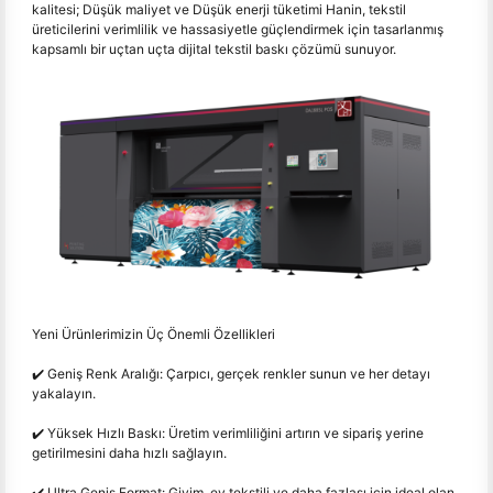
kalitesi; Düşük maliyet ve Düşük enerji tüketimi Hanin, tekstil
üreticilerini verimlilik ve hassasiyetle güçlendirmek için tasarlanmış
kapsamlı bir uçtan uçta dijital tekstil baskı çözümü sunuyor.
Yeni Ürünlerimizin Üç Önemli Özellikleri
✔️ Geniş Renk Aralığı: Çarpıcı, gerçek renkler sunun ve her detayı
yakalayın.
✔️ Yüksek Hızlı Baskı: Üretim verimliliğini artırın ve sipariş yerine
getirilmesini daha hızlı sağlayın.
✔️ Ultra Geniş Format: Giyim, ev tekstili ve daha fazlası için ideal olan