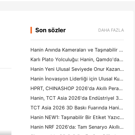
Son sözler
DAHA FAZLA
Hanin Anında Kameraları ve Taşınabilir Fotoğraf Yazıcıları IEAE Shenzhen 2026'da Güçlü İlgi Çekiyor
Karlı Plato Yolculuğu: Hanin, Qamdo'daki Çocuklara Fotoğrafçılık Eğitimi Programları Alıyor
Hanin Yeni Ulusal Seviyede Onur Kazandı: "2026 Çin'de Yapıldı · Tüketiciler tarafından Güvenilir Marka" olarak adlandırıldı
Hanin İnovasyon Liderliği için Ulusal Kurumsal Teknoloji Merkezi olarak Tanıldı
HPRT, CHINASHOP 2026'da Akıllı Perakende için AI-Driven NEX Serisini Sergiliyor
Hanin, TCT Asia 2026'da Endüstriyel 3D Baskı için LCD-L298 ve SJF Yeniliklerini Tanıtıyor
TCT Asia 2026 3D Baskı Fuarında Hanin'e Katılın
Hanin NEW1: Taşınabilir Bir Etiket Yazıcı Japonya'nın LOFT Mağazalarına Yol Yapıyor
Hanin NRF 2026'da: Tam Senaryo Akıllı Baskı Çözümleri ile Perakende Satışları Güçlendirme