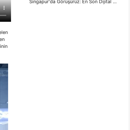
Singapur'da Görüşürüz: En Son Dijital Baskı Teknolojisine Şahit Olmak için ITMA ASIA 2025'te Hanin'e Katılın
elen
men
inin