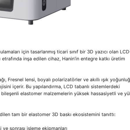
lamaları için tasarlanmış ticari sınıf bir 3D yazıcı olan LCD
 etrafında inşa edilen cihaz, Hanin’in entegre katkı üretim
 Fresnel lensi, boyalı polarizatörler ve akıllı ışık yoğunlu
ojisini içerir. Bu yapılandırma, LCD tabanlı sistemlerdeki
ift bileşenli elastomer malzemelerin yüksek hassasiyetli ve y
ilen tam bir elastomer 3D baskı ekosistemini tanıttı:
esi ve sonrası işleme ekipmanları