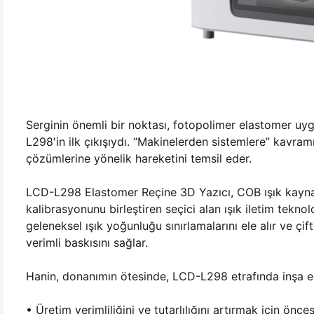
Serginin önemli bir noktası, fotopolimer elastomer uygu
L298'in ilk çıkışıydı. “Makinelerden sistemlere” kavramı
çözümlerine yönelik hareketini temsil eder.
LCD-L298 Elastomer Reçine 3D Yazıcı, COB ışık kaynağı,
kalibrasyonunu birleştiren seçici alan ışık iletim teknol
geleneksel ışık yoğunluğu sınırlamalarını ele alır ve ç
verimli baskısını sağlar.
Hanin, donanımın ötesinde, LCD-L298 etrafında inşa ed
• Üretim verimliliğini ve tutarlılığını artırmak için önc