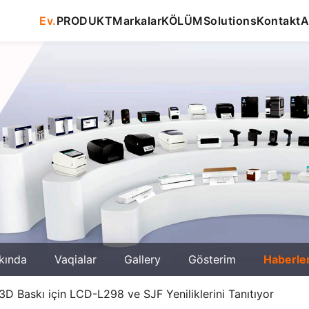
Ev.
PRODUKT
Markalar
KÖLÜM
Solutions
Kontakt
A
kında
Vaqialar
Gallery
Gösterim
Haberle
D Baskı için LCD-L298 ve SJF Yeniliklerini Tanıtıyor