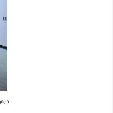
güçlü