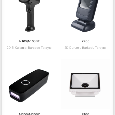
N160/N160BT
P200
2D El Kullanıcı Barcode Tarayıcı
2D Durumlu Barkodu Tarayıcı
M300/M300C
E100