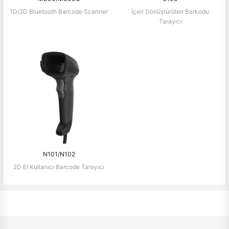
1D/2D Bluetooth Barcode Scanner
İçeri Dönüştürülen Barkodu
Tarayıcı
N101/N102
2D El Kullanıcı Barcode Tarayıcı