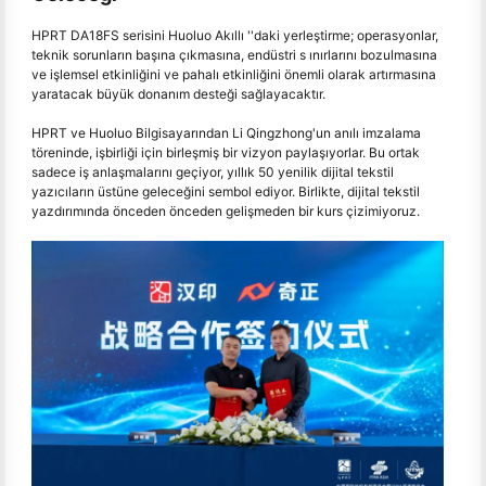
HPRT DA18FS serisini Huoluo Akıllı ''daki yerleştirme; operasyonlar,
teknik sorunların başına çıkmasına, endüstri s ınırlarını bozulmasına
ve işlemsel etkinliğini ve pahalı etkinliğini önemli olarak artırmasına
yaratacak büyük donanım desteği sağlayacaktır.
HPRT ve Huoluo Bilgisayarından Li Qingzhong'un anılı imzalama
töreninde, işbirliği için birleşmiş bir vizyon paylaşıyorlar. Bu ortak
sadece iş anlaşmalarını geçiyor, yıllık 50 yenilik dijital tekstil
yazıcıların üstüne geleceğini sembol ediyor. Birlikte, dijital tekstil
yazdırımında önceden önceden gelişmeden bir kurs çizimiyoruz.