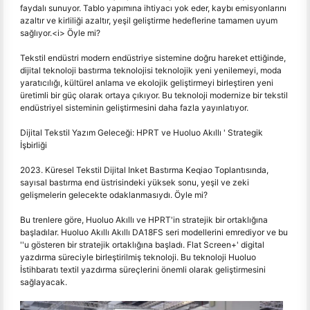
faydalı sunuyor. Tablo yapımına ihtiyacı yok eder, kaybı emisyonlarını
azaltır ve kirliliği azaltır, yeşil geliştirme hedeflerine tamamen uyum
sağlıyor.<i> Öyle mi?
Tekstil endüstri modern endüstriye sistemine doğru hareket ettiğinde,
dijital teknoloji bastırma teknolojisi teknolojik yeni yenilemeyi, moda
yaratıcılığı, kültürel anlama ve ekolojik geliştirmeyi birleştiren yeni
üretimli bir güç olarak ortaya çıkıyor. Bu teknoloji modernize bir tekstil
endüstriyel sisteminin geliştirmesini daha fazla yayınlatıyor.
Dijital Tekstil Yazım Geleceği: HPRT ve Huoluo Akıllı ' Strategik
İşbirliği
2023. Küresel Tekstil Dijital Inket Bastırma Keqiao Toplantısında,
sayısal bastırma end üstrisindeki yüksek sonu, yeşil ve zeki
gelişmelerin gelecekte odaklanmasıydı. Öyle mi?
Bu trenlere göre, Huoluo Akıllı ve HPRT'in stratejik bir ortaklığına
başladılar. Huoluo Akıllı Akıllı DA18FS seri modellerini emrediyor ve bu
''u gösteren bir stratejik ortaklığına başladı. Flat Screen+' digital
yazdırma süreciyle birleştirilmiş teknoloji. Bu teknoloji Huoluo
İstihbaratı textil yazdırma süreçlerini önemli olarak geliştirmesini
sağlayacak.