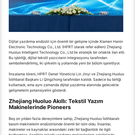
Dijital yazdırma endüstri için önemli bir gelişme içinde Xiamen Hanin
Electronic Technology Co., Ltd. (HPRT olarak refer edilen) Zhejiang
Huoluo Intelligent Technology Co., Ltd ile stratejik bir ortaklık ilan etti.
Bu işbirliği, dijital tekstil yazıcıların integrasyonu tarafından
sembollendirilmiş, iki şirketin iş yollarında yeni bir bölüm işaretliyor.
İmzalama töreni, HPRT Genel Yöneticisi Lin Jinyi ve Zhejiang Huoluo
İstihbarat Başkanı Li Qingzhong tarafından katıldı. Sadece bu birliği
kutlamadı, ama aynı zamanda dijital yazdırma alanında gelecekte
gelişmelerin potansiyelini gösterdi.
Zhejiang Huoluo Akıllı: Tekstil Yazım
Makinelerinde Pioneers
Beş on yıldan fazla deneyimlere sahip, Zhejiang Huoluo İstihbaratı
basım makinelerin endüstrisinde önemli bir isim oldu. İnsanlar,
makineler ve kaynaklar arasındaki zeki bir bağlantılık ile ilgili
bağlantıları, özellikle tekstil yazdırma makinelerinin sektöründe