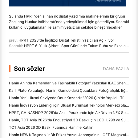
Şu anda HPRT'den alınan ilk dijital yazdırma makinelerinin bir grupu
Zhejiang Huoluo İstihbaratı'nda yerleştirilmesi için gösteriliyor. Sonraki
kullanıcı uygulamaları ile samimiyetsiz bir şekilde birleştirilecekler.
prev:
HPRT 2023'de İngilizci Dijital Tekstil Yazıcıları Açıklıyor
Sonraki:
HPRT 6. Yıllık Şirketli Spor Günü'nde Takım Ruhu ve Ekselanslığı kutluyor
Son sözler
DAHA FAZLA
Hanin Anında Kameraları ve Taşınabilir Fotoğraf Yazıcıları IEAE Shenzhen 2026'da Güçlü İlgi Çekiyor
Karlı Plato Yolculuğu: Hanin, Qamdo'daki Çocuklara Fotoğrafçılık Eğitimi Programları Alıyor
Hanin Yeni Ulusal Seviyede Onur Kazandı: "2026 Çin'de Yapıldı · Tüketiciler tarafından Güvenilir Marka" olarak adlandırıldı
Hanin İnovasyon Liderliği için Ulusal Kurumsal Teknoloji Merkezi olarak Tanıldı
HPRT, CHINASHOP 2026'da Akıllı Perakende için AI-Driven NEX Serisini Sergiliyor
Hanin, TCT Asia 2026'da Endüstriyel 3D Baskı için LCD-L298 ve SJF Yeniliklerini Tanıtıyor
TCT Asia 2026 3D Baskı Fuarında Hanin'e Katılın
Hanin NEW1: Taşınabilir Bir Etiket Yazıcı Japonya'nın LOFT Mağazalarına Yol Yapıyor