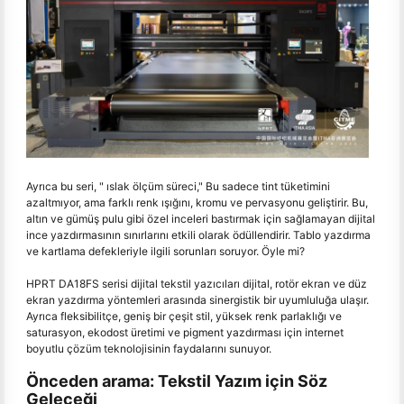
Ayrıca bu seri, " ıslak ölçüm süreci," Bu sadece tint tüketimini
azaltmıyor, ama farklı renk ışığını, kromu ve pervasyonu geliştirir. Bu,
altın ve gümüş pulu gibi özel inceleri bastırmak için sağlamayan dijital
ince yazdırmasının sınırlarını etkili olarak ödüllendirir. Tablo yazdırma
ve kartlama defekleriyle ilgili sorunları soruyor. Öyle mi?
HPRT DA18FS serisi dijital tekstil yazıcıları dijital, rotör ekran ve düz
ekran yazdırma yöntemleri arasında sinergistik bir uyumluluğa ulaşır.
Ayrıca fleksibilitçe, geniş bir çeşit stil, yüksek renk parlaklığı ve
saturasyon, ekodost üretimi ve pigment yazdırması için internet
boyutlu çözüm teknolojisinin faydalarını sunuyor.
Önceden arama: Tekstil Yazım için Söz
Geleceği