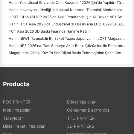
Hanin Yeni Ulusal Seviyede Onur Kazandı: "2026 Çin'de Yapıldı · Tüketiciler tarafından Güvenilir Marka" olarak adlandırıldı
Hanin İnovasyon Liderliği için Ulusal Kurumsal Teknoloji Merkezi olarak Tanıldı
HPRT, CHINASHOP 2026'da Akıllı Perakende için AI-Driven NEX Serisini Sergiliyor
Hanin, TCT Asia 2026'da Endüstriyel 3D Baskı için LCD-L298 ve SJF Yeniliklerini Tanıtıyor
TCT Asia 2026 3D Baskı Fuarında Hanin'e Katılın
Hanin NEW1: Taşınabilir Bir Etiket Yazıcı Japonya'nın LOFT Mağazalarına Yol Yapıyor
Hanin NRF 2026'da: Tam Senaryo Akıllı Baskı Çözümleri ile Perakende Satışları Güçlendirme
Singapur'da Görüşürüz: En Son Dijital Baskı Teknolojisine Şahit Olmak için ITMA ASIA 2025'te Hanin'e Katılın
Products
POS PRINTERI
Etiket Yazıcıları
Mobil Yazıcılar
Consumer Electronics
Tarayıcılar
TTO PRINTERI
Dijital Tekstil Yazıcıları
3D PRINTERS