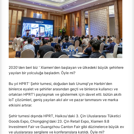
2020'den beri biz ' Xiamen'den başlayan ve ülkedeki büyük şehirlere
yayılan bir yolculuğa başladım. Öyle mi?
Bu yıl HPRT' Şehir turnesi, doğudan batı Urumqi'ye Harbin'den
binlerce eyalet ve şehirler arasından geçti ve binlerce kullanıcı ve
ortakları HPRT'i paylaşmak ve göstermek için davet etti. bütün akıllı
IoT çözümleri, geniş yayılan akıl alır ve pazar tanımasını ve marka
etkisini artırar.
Şehir turnesi dışında HPRT, Haikou'daki 3. Çin Uluslararası Tüketici
Goods Expo, Chongqing'daki 23. Çin Retail Expo, Xiamen 9.8
Investment Fair ve Guangzhou Canton Fair gibi düzinelerce büyük ev
ve uluslararası sergilere ve konferanslara katıldı. Öyle mi?