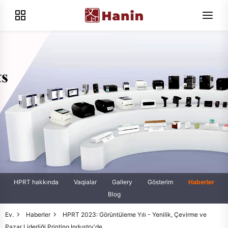
HPRT hakkında
Vaqialar
Gallery
Gösterim
Haberler
Blog
Ev.
Haberler
HPRT 2023: Görüntüleme Yılı - Yenilik, Çevirme ve
Pazar Liderliği Printing Industry'de