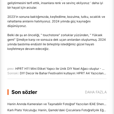
geliştirmesini terfi ettik, insanlara renk ve sevinç ekliyoruz ' daha iyi
bir hayat için arzular.
2023'in sonuna baktığımızda, keşfedilme, bozulma, tutku, sıcaklık ve
rahatlama anılarını hatırlıyoruz. 2024 yılında güç kaynağını
düşünüyoruz.
Belki de şu an önceliği, " touchstone" zorluklar yüzünden, " Yüksek
gemi" Şimdiye karşı ve sonsuza dek uçan anılardan oluşturmuş. 2024
yılında bastırma endüstri ile birleştirip istediğimiz güzel hayatı
keşfetmeye devam edeceğiz.
prev:
HPRT H11 Mini Etiket Yapıcı ile Unik DIY Noel Ağacı oluştur - Mükemmel Holiday Şirketiniz!
Sonraki:
DIY Decor ile Bahar Festivalini kutlayın: HPRT A4 Yazıcıları ve Etiket Yapıcıları ile Lantern & Daha fazlasını Oluşturun
Son sözler
DAHA FAZLA
Hanin Anında Kameraları ve Taşınabilir Fotoğraf Yazıcıları IEAE Shenzhen 2026'da Güçlü İlgi Çekiyor
Karlı Plato Yolculuğu: Hanin, Qamdo'daki Çocuklara Fotoğrafçılık Eğitimi Programları Alıyor