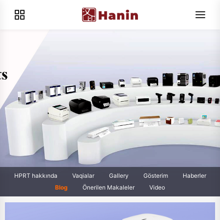
HPRT hakkında
Vaqialar
Gallery
Gösterim
Haberler
Blog
Önerilen Makaleler
Video