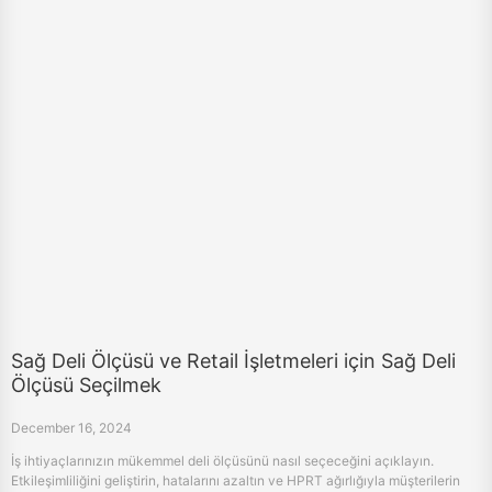
Sağ Deli Ölçüsü ve Retail İşletmeleri için Sağ Deli
Ölçüsü Seçilmek
December 16, 2024
İş ihtiyaçlarınızın mükemmel deli ölçüsünü nasıl seçeceğini açıklayın.
Etkileşimliliğini geliştirin, hatalarını azaltın ve HPRT ağırlığıyla müşterilerin
memnuniyetini arttırın.
«
11
12
13
14
15
16
17
18