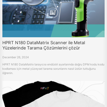
HPRT N180 DataMatrix Scanner ile Metal
Yüzelerinde Tarama Çözümlerini çözür
December 26, 2024
HPRT N180 DataMatrix tarayıcısı endüstri ayarlarında doğru DPM kodu kodu
kodlaması için metal yüzeysel tarama sorunlarını nasıl üstün tuttuğunu
öğrenin.