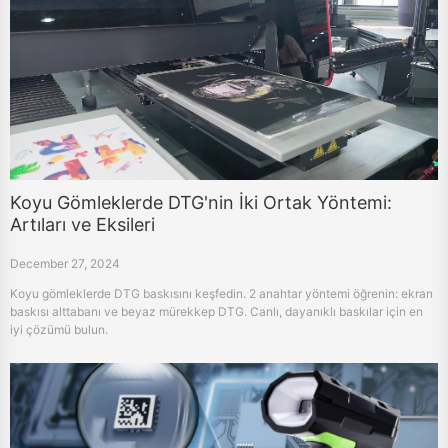
Koyu Gömleklerde DTG'nin İki Ortak Yöntemi:
Artıları ve Eksileri
December 27, 2024
Koyu gömleklerde DTG baskısını keşfedin. 2 anahtar yöntemi öğrenin: ekran
baskısı alttabanı ve beyaz mürekkep DTG. Canlı, dayanıklı baskılar için en
iyi çözümü bulun.