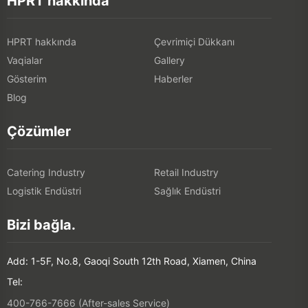
Vaqialar
Gallery
Gösterim
Haberler
Blog
Çözümler
Catering Industry
Retail Industry
Logistik Endüstri
Sağlık Endüstri
Bizi bağla.
Add: 1-5F, No.8, Gaoqi South 12th Road, Xiamen, China
Tel:
400-766-7666 (After-sales Service)
+86-(0)592-5885993 (English)
+86-(0)592-5885991 (Chinese)