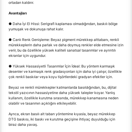
ortadan kaldırır.
Avantajları
● Daha İyi El Hissi: Serigrafi kaplaması olmadığından, baskılı bölge
yumuşak ve dokunuşa rahat kalır.
● Canlı Renk Genişleme: Beyaz pigment mürekkep alttabanı, renkli
mürekkeplerin daha parlak ve daha doymuş renkler elde etmesine izin
verir, bu da özellikle yüksek kaliteli sanatsal tasarımlar ve ayrıntılı
ekranlar için uygundur.
● Yüksek Hassasiyetli Tasarımlar İçin İdeal: Bu yöntem karmaşık
desenler ve karmaşık renk gradasyonları için daha iyi çalışır, özellikle
çok renkli baskılar veya koyu tişörtlerdeki gradyan efektler için.
Beyaz ve renkli mürekkepler katmanlarda basıldığından, bu, dijital
tekstil yazıcının hassasiyetine daha yüksek talepler koyar. Yanlış
kullanım, özellikle kurutma sırasında, mürekkep kanamasına neden
olabilir ve tasarımın açıklığını etkileyebilir.
Ayrıca, ekran basılı alt taban yöntemine kıyasla, beyaz mürekkep
DTG baskısı, iki baskı ve kurutma geçişine ihtiyaç duyulduğu için
biraz daha yavaş.