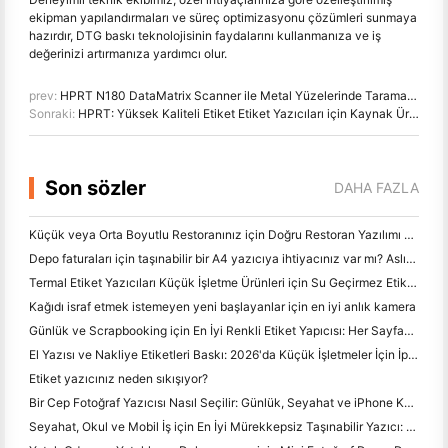
ekipman yapılandırmaları ve süreç optimizasyonu çözümleri sunmaya
hazırdır, DTG baskı teknolojisinin faydalarını kullanmanıza ve iş
değerinizi artırmanıza yardımcı olur.
prev:
HPRT N180 DataMatrix Scanner ile Metal Yüzelerinde Tarama Çözümlerini çözür
Sonraki:
HPRT: Yüksek Kaliteli Etiket Etiket Yazıcıları için Kaynak Üreticiniz
Son sözler
DAHA FAZLA
Küçük veya Orta Boyutlu Restoranınız için Doğru Restoran Yazılımı Nasıl Seçilir
Depo faturaları için taşınabilir bir A4 yazıcıya ihtiyacınız var mı? Aslında ne çalışır
Termal Etiket Yazıcıları Küçük İşletme Ürünleri için Su Geçirmez Etiketler Yapabilir mi?
Kağıdı israf etmek istemeyen yeni başlayanlar için en iyi anlık kamera
Günlük ve Scrapbooking için En İyi Renkli Etiket Yapıcısı: Her Sayfaya Daha Fazla Renk Ekle
El Yazısı ve Nakliye Etiketleri Baskı: 2026'da Küçük İşletmeler İçin İpuçları
Etiket yazıcınız neden sıkışıyor?
Bir Cep Fotoğraf Yazıcısı Nasıl Seçilir: Günlük, Seyahat ve iPhone Kullanıcıları için Tam Bir Kılavuz
Seyahat, Okul ve Mobil İş için En İyi Mürekkepsiz Taşınabilir Yazıcı: Hanin MT620 Pro İnceleme