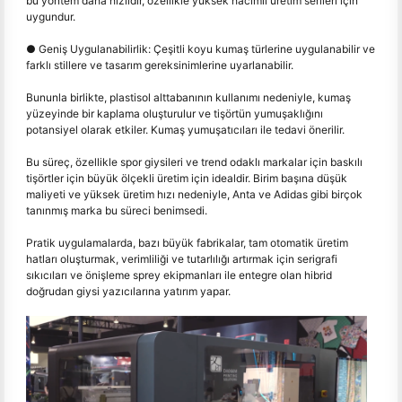
bu yöntem daha hızlıdır, özellikle yüksek hacimli üretim serileri için
uygundur.
● Geniş Uygulanabilirlik: Çeşitli koyu kumaş türlerine uygulanabilir ve
farklı stillere ve tasarım gereksinimlerine uyarlanabilir.
Bununla birlikte, plastisol alttabanının kullanımı nedeniyle, kumaş
yüzeyinde bir kaplama oluşturulur ve tişörtün yumuşaklığını
potansiyel olarak etkiler. Kumaş yumuşatıcıları ile tedavi önerilir.
Bu süreç, özellikle spor giysileri ve trend odaklı markalar için baskılı
tişörtler için büyük ölçekli üretim için idealdir. Birim başına düşük
maliyeti ve yüksek üretim hızı nedeniyle, Anta ve Adidas gibi birçok
tanınmış marka bu süreci benimsedi.
Pratik uygulamalarda, bazı büyük fabrikalar, tam otomatik üretim
hatları oluşturmak, verimliliği ve tutarlılığı artırmak için serigrafi
sıkıcıları ve önişleme sprey ekipmanları ile entegre olan hibrid
doğrudan giysi yazıcılarına yatırım yapar.