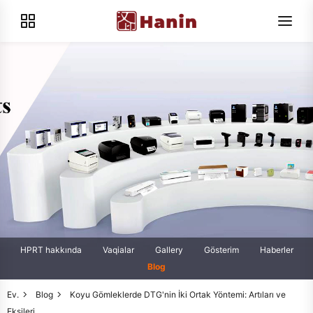
HPRT hakkında
Vaqialar
Gallery
Gösterim
Haberler
Blog
Ev.
Blog
Koyu Gömleklerde DTG'nin İki Ortak Yöntemi: Artıları ve
Eksileri