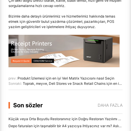
Çin'deki doğru üretici olarak, kalite, stabil temsil, hızlı gemi ve müşteri
sorgulamalarına hızlı cevap veririz.
Bizimle daha detaylı ürünlerimiz ve hizmetlerimiz hakkında temas
etmek için güvenilir bulut yazdırma çözümleri, pazarlıkçıları, POS
yazılım geliştiricileri ve işletmelere ihtiyaç duyuyoruz.
prev:
Produkt İzlemesi için en iyi Veri Matrix Yazıcısını nasıl Seçin
Sonraki:
Toprak, meyve, Deli Stores ve Snack Retail Chains için en iyi POS ölçüleri
Son sözler
DAHA FAZLA
Küçük veya Orta Boyutlu Restoranınız için Doğru Restoran Yazılımı Nasıl Seçilir
Depo faturaları için taşınabilir bir A4 yazıcıya ihtiyacınız var mı? Aslında ne çalışır