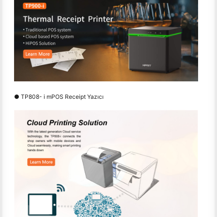
● TP808- i mPOS Receipt Yazıcı