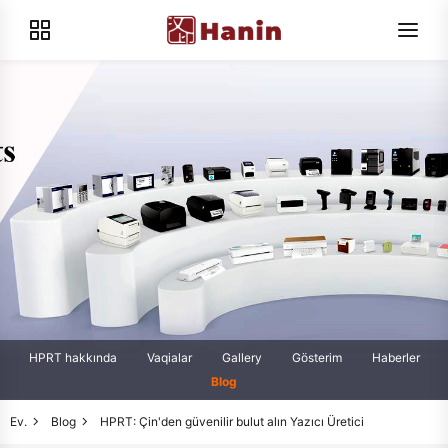
HPRT hakkında
Vaqialar
Gallery
Gösterim
Haberler
Blog
Ev.
Blog
HPRT: Çin'den güvenilir bulut alın Yazıcı Üretici