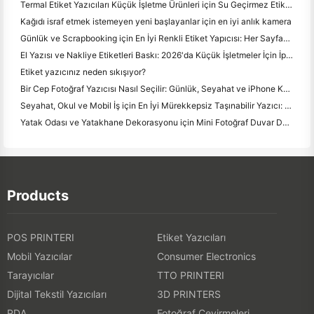
Termal Etiket Yazıcıları Küçük İşletme Ürünleri için Su Geçirmez Etiketler Yapabilir mi?
Kağıdı israf etmek istemeyen yeni başlayanlar için en iyi anlık kamera
Günlük ve Scrapbooking için En İyi Renkli Etiket Yapıcısı: Her Sayfaya Daha Fazla Renk Ekle
El Yazısı ve Nakliye Etiketleri Baskı: 2026'da Küçük İşletmeler İçin İpuçları
Etiket yazıcınız neden sıkışıyor?
Bir Cep Fotoğraf Yazıcısı Nasıl Seçilir: Günlük, Seyahat ve iPhone Kullanıcıları için Tam Bir Kılavuz
Seyahat, Okul ve Mobil İş için En İyi Mürekkepsiz Taşınabilir Yazıcı: Hanin MT620 Pro İnceleme
Yatak Odası ve Yatakhane Dekorasyonu için Mini Fotoğraf Duvar Düzenleme Fikirleri ve İpuçları
Products
POS PRINTERI
Etiket Yazıcıları
Mobil Yazıcılar
Consumer Electronics
Tarayıcılar
TTO PRINTERI
Dijital Tekstil Yazıcıları
3D PRINTERS
PDA
Fotoğraf Çevirmeleri