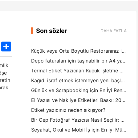
r
Son sözler
DAHA FAZLA
k
edIn
Twitter
Share
Küçük veya Orta Boyutlu Restoranınız için Doğru Restoran Yazılımı Nasıl Seçilir
Depo faturaları için taşınabilir bir A4 yazıcıya ihtiyacınız var mı? Aslında ne çalışır
mlik
Termal Etiket Yazıcıları Küçük İşletme Ürünleri için Su Geçirmez Etiketler Yapabilir mi?
köşe
retin
Kağıdı israf etmek istemeyen yeni başlayanlar için en iyi anlık kamera
arak
Günlük ve Scrapbooking için En İyi Renkli Etiket Yapıcısı: Her Sayfaya Daha Fazla Renk Ekle
El Yazısı ve Nakliye Etiketleri Baskı: 2026'da Küçük İşletmeler İçin İpuçları
Etiket yazıcınız neden sıkışıyor?
Bir Cep Fotoğraf Yazıcısı Nasıl Seçilir: Günlük, Seyahat ve iPhone Kullanıcıları için Tam Bir Kılavuz
Seyahat, Okul ve Mobil İş için En İyi Mürekkepsiz Taşınabilir Yazıcı: Hanin MT620 Pro İnceleme