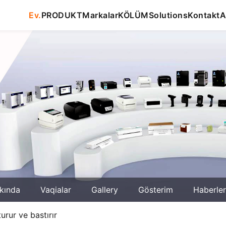
Ev.
PRODUKT
Markalar
KÖLÜM
Solutions
Kontakt
A
kında
Vaqialar
Gallery
Gösterim
Haberler
urur ve bastırır