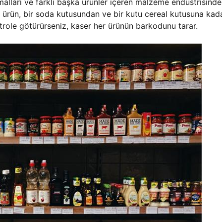
malları ve farklı başka ürünler içeren malzeme endüstrisinde
er ürün, bir soda kutusundan ve bir kutu cereal kutusuna kada
role götürürseniz, kaser her ürünün barkodunu tarar.