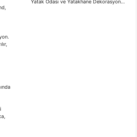
Yatak Odası ve Yatakhane Dekorasyonu için Mini Fotoğraf Duvar Düzenleme Fikirleri ve İpuçları
nd,
yon.
lır,
mında
i
ca,