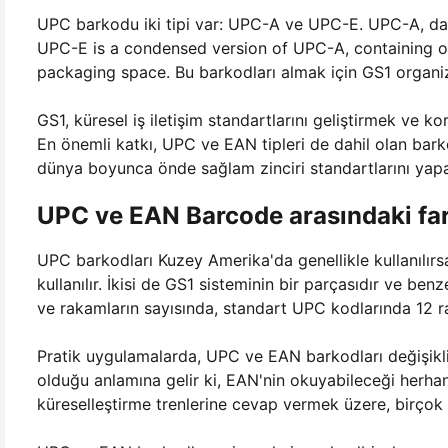
UPC barkodu iki tipi var: UPC-A ve UPC-E. UPC-A, dah
UPC-E is a condensed version of UPC-A, containing onl
packaging space. Bu barkodları almak için GS1 organiz
GS1, küresel iş iletişim standartlarını geliştirmek ve 
En önemli katkı, UPC ve EAN tipleri de dahil olan barko
dünya boyunca önde sağlam zinciri standartlarını yapa
UPC ve EAN Barcode arasındaki fark
UPC barkodları Kuzey Amerika'da genellikle kullanılırs
kullanılır. İkisi de GS1 sisteminin bir parçasıdır ve be
ve rakamların sayısında, standart UPC kodlarında 12 r
Pratik uygulamalarda, UPC ve EAN barkodları değişiklik
olduğu anlamına gelir ki, EAN'nin okuyabileceği herhan
küreselleştirme trenlerine cevap vermek üzere, birçok 