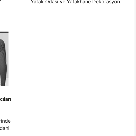
Yatak Odası ve Yatakhane Dekorasyonu için Mini Fotoğraf Duvar Düzenleme Fikirleri ve İpuçları
cıları
rinde
dahil