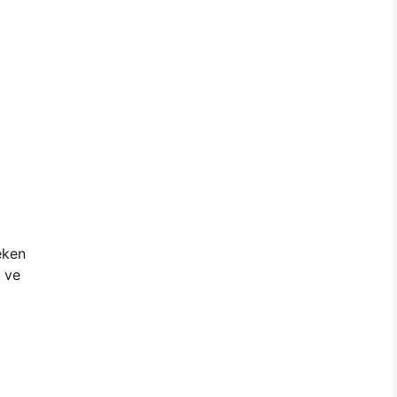
eken
 ve