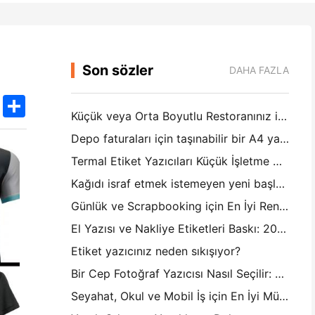
Son sözler
DAHA FAZLA
k
edIn
Twitter
Share
Küçük veya Orta Boyutlu Restoranınız için Doğru Restoran Yazılımı Nasıl Seçilir
Depo faturaları için taşınabilir bir A4 yazıcıya ihtiyacınız var mı? Aslında ne çalışır
Termal Etiket Yazıcıları Küçük İşletme Ürünleri için Su Geçirmez Etiketler Yapabilir mi?
Kağıdı israf etmek istemeyen yeni başlayanlar için en iyi anlık kamera
Günlük ve Scrapbooking için En İyi Renkli Etiket Yapıcısı: Her Sayfaya Daha Fazla Renk Ekle
El Yazısı ve Nakliye Etiketleri Baskı: 2026'da Küçük İşletmeler İçin İpuçları
Etiket yazıcınız neden sıkışıyor?
Bir Cep Fotoğraf Yazıcısı Nasıl Seçilir: Günlük, Seyahat ve iPhone Kullanıcıları için Tam Bir Kılavuz
Seyahat, Okul ve Mobil İş için En İyi Mürekkepsiz Taşınabilir Yazıcı: Hanin MT620 Pro İnceleme