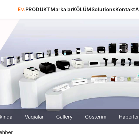
Ev.
PRODUKT
Markalar
KÖLÜM
Solutions
Kontakt
A
kında
Vaqialar
Gallery
Gösterim
Haberler
rehber