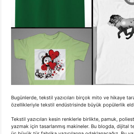
Bugünlerde, tekstil yazıcıları birçok mito ve hikaye tar
özellikleriyle tekstil endüstrisinde büyük popülerlik elde
Tekstil yazıcıları kesin renklerle birlikte, pamuk, polie
yazmak için tasarlanmış makineler. Bu blogda, dijital tek
üç büyük tür fabrika yazıcılarına odaklanacağız. Bu yazı