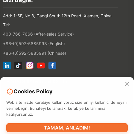
Add: 1-5F, No.8, Gaoqi South 12th Road, Xiamen, China
Tel:
400-766-7666 (After-sales Service)
+86-(0)592-5885993 (English)
+86-(0)592-5885991 (Chinese)
E-posta listemize katılın
Cookies Policy
Kontakt
Web sitemizde kurabiye kullanıyoruz size en iyi kullanıcı deneyimi
vermek için. Bu siteyi kullanarak, kurabiye kullanımına
katılıyorsunuz.
©2026 XIAMEN HANIN CO., LTD.
GIZLILIK POLITIKASI
TAMAM, ANLADIM!
KULLANILMA TERMI
SITEMAP