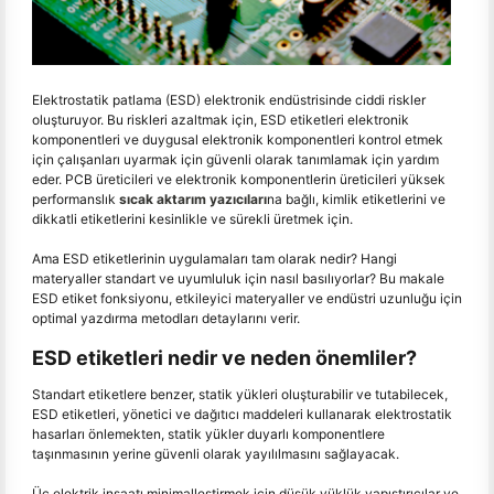
Elektrostatik patlama (ESD) elektronik endüstrisinde ciddi riskler
oluşturuyor. Bu riskleri azaltmak için, ESD etiketleri elektronik
komponentleri ve duygusal elektronik komponentleri kontrol etmek
için çalışanları uyarmak için güvenli olarak tanımlamak için yardım
eder. PCB üreticileri ve elektronik komponentlerin üreticileri yüksek
performanslık
sıcak aktarım yazıcıları
na bağlı, kimlik etiketlerini ve
dikkatli etiketlerini kesinlikle ve sürekli üretmek için.
Ama ESD etiketlerinin uygulamaları tam olarak nedir? Hangi
materyaller standart ve uyumluluk için nasıl basılıyorlar? Bu makale
ESD etiket fonksiyonu, etkileyici materyaller ve endüstri uzunluğu için
optimal yazdırma metodları detaylarını verir.
ESD etiketleri nedir ve neden önemliler?
Standart etiketlere benzer, statik yükleri oluşturabilir ve tutabilecek,
ESD etiketleri, yönetici ve dağıtıcı maddeleri kullanarak elektrostatik
hasarları önlemekten, statik yükler duyarlı komponentlere
taşınmasının yerine güvenli olarak yayılılmasını sağlayacak.
Üç elektrik inşaatı minimalleştirmek için düşük yüklük yapıştırıcılar ve