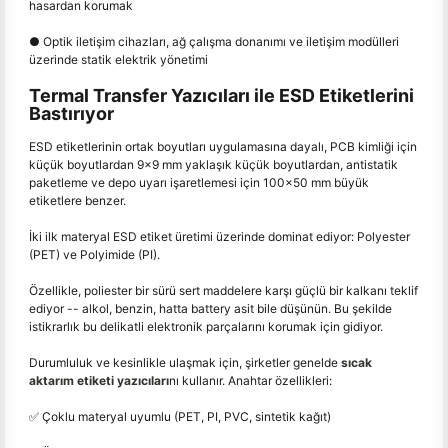
hasardan korumak
● Optik iletişim cihazları, ağ çalışma donanımı ve iletişim modülleri
üzerinde statik elektrik yönetimi
Termal Transfer Yazıcıları ile ESD Etiketlerini
Bastırıyor
ESD etiketlerinin ortak boyutları uygulamasına dayalı, PCB kimliği için
küçük boyutlardan 9x9 mm yaklaşık küçük boyutlardan, antistatik
paketleme ve depo uyarı işaretlemesi için 100x50 mm büyük
etiketlere benzer.
İki ilk materyal ESD etiket üretimi üzerinde dominat ediyor: Polyester
(PET) ve Polyimide (PI).
Özellikle, poliester bir sürü sert maddelere karşı güçlü bir kalkanı teklif
ediyor -- alkol, benzin, hatta battery asit bile düşünün. Bu şekilde
istikrarlık bu delikatli elektronik parçalarını korumak için gidiyor.
Durumluluk ve kesinlikle ulaşmak için, şirketler genelde
sıcak
aktarım etiketi yazıcıları
nı kullanır. Anahtar özellikleri:
✅ Çoklu materyal uyumlu (PET, PI, PVC, sintetik kağıt)