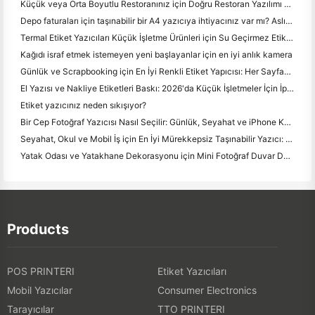
Küçük veya Orta Boyutlu Restoranınız için Doğru Restoran Yazılımı Nasıl Seçilir
Depo faturaları için taşınabilir bir A4 yazıcıya ihtiyacınız var mı? Aslında ne çalışır
Termal Etiket Yazıcıları Küçük İşletme Ürünleri için Su Geçirmez Etiketler Yapabilir mi?
Kağıdı israf etmek istemeyen yeni başlayanlar için en iyi anlık kamera
Günlük ve Scrapbooking için En İyi Renkli Etiket Yapıcısı: Her Sayfaya Daha Fazla Renk Ekle
El Yazısı ve Nakliye Etiketleri Baskı: 2026'da Küçük İşletmeler İçin İpuçları
Etiket yazıcınız neden sıkışıyor?
Bir Cep Fotoğraf Yazıcısı Nasıl Seçilir: Günlük, Seyahat ve iPhone Kullanıcıları için Tam Bir Kılavuz
Seyahat, Okul ve Mobil İş için En İyi Mürekkepsiz Taşınabilir Yazıcı: Hanin MT620 Pro İnceleme
Yatak Odası ve Yatakhane Dekorasyonu için Mini Fotoğraf Duvar Düzenleme Fikirleri ve İpuçları
Products
POS PRINTERI
Etiket Yazıcıları
Mobil Yazıcılar
Consumer Electronics
Tarayıcılar
TTO PRINTERI