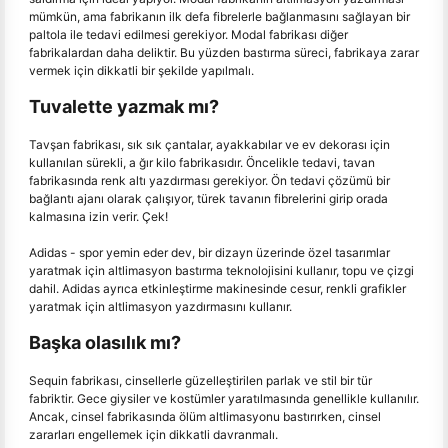
mümkün, ama fabrikanın ilk defa fibrelerle bağlanmasını sağlayan bir
paltola ile tedavi edilmesi gerekiyor. Modal fabrikası diğer
fabrikalardan daha deliktir. Bu yüzden bastırma süreci, fabrikaya zarar
vermek için dikkatli bir şekilde yapılmalı.
Tuvalette yazmak mı?
Tavşan fabrikası, sık sık çantalar, ayakkabılar ve ev dekorası için
kullanılan sürekli, a ğır kilo fabrikasıdır. Öncelikle tedavi, tavan
fabrikasında renk altı yazdırması gerekiyor. Ön tedavi çözümü bir
bağlantı ajanı olarak çalışıyor, türek tavanın fibrelerini girip orada
kalmasına izin verir. Çek!
Adidas - spor yemin eder dev, bir dizayn üzerinde özel tasarımlar
yaratmak için altlimasyon bastırma teknolojisini kullanır, topu ve çizgi
dahil. Adidas ayrıca etkinleştirme makinesinde cesur, renkli grafikler
yaratmak için altlimasyon yazdırmasını kullanır.
Başka olasılık mı?
Sequin fabrikası, cinsellerle güzelleştirilen parlak ve stil bir tür
fabriktir. Gece giysiler ve kostümler yaratılmasında genellikle kullanılır.
Ancak, cinsel fabrikasında ölüm altlimasyonu bastırırken, cinsel
zararları engellemek için dikkatli davranmalı.