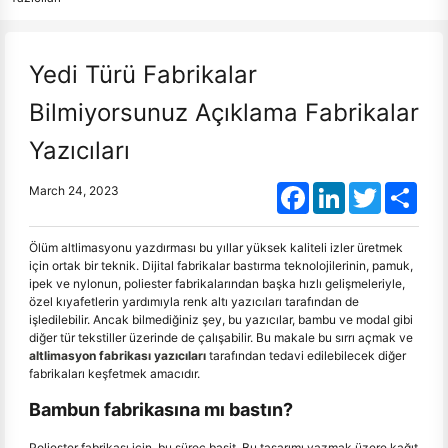
Yedi Türü Fabrikalar
Bilmiyorsunuz Açıklama Fabrikalar
Yazıcıları
Facebook
LinkedIn
Twitter
Shar
March 24, 2023
Ölüm altlimasyonu yazdırması bu yıllar yüksek kaliteli izler üretmek
için ortak bir teknik. Dijital fabrikalar bastırma teknolojilerinin, pamuk,
ipek ve nylonun, poliester fabrikalarından başka hızlı gelişmeleriyle,
özel kıyafetlerin yardımıyla renk altı yazıcıları tarafından de
işledilebilir. Ancak bilmediğiniz şey, bu yazıcılar, bambu ve modal gibi
diğer tür tekstiller üzerinde de çalışabilir. Bu makale bu sırrı açmak ve
altlimasyon fabrikası yazıcıları
tarafından tedavi edilebilecek diğer
fabrikaları keşfetmek amacıdır.
Bambun fabrikasına mı bastın?
Poliester fabrikası için, bu süreç basit. Bu tasarımı yazmak üzere kağıt