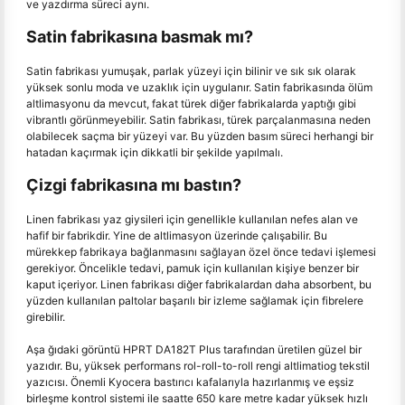
ve yazdırma süreci aynı.
Satin fabrikasına basmak mı?
Satin fabrikası yumuşak, parlak yüzeyi için bilinir ve sık sık olarak
yüksek sonlu moda ve uzaklık için uygulanır. Satin fabrikasında ölüm
altlimasyonu da mevcut, fakat türek diğer fabrikalarda yaptığı gibi
vibrantlı görünmeyebilir. Satin fabrikası, türek parçalanmasına neden
olabilecek saçma bir yüzeyi var. Bu yüzden basım süreci herhangi bir
hatadan kaçırmak için dikkatli bir şekilde yapılmalı.
Çizgi fabrikasına mı bastın?
Linen fabrikası yaz giysileri için genellikle kullanılan nefes alan ve
hafif bir fabrikdir. Yine de altlimasyon üzerinde çalışabilir. Bu
mürekkep fabrikaya bağlanmasını sağlayan özel önce tedavi işlemesi
gerekiyor. Öncelikle tedavi, pamuk için kullanılan kişiye benzer bir
kaput içeriyor. Linen fabrikası diğer fabrikalardan daha absorbent, bu
yüzden kullanılan paltolar başarılı bir izleme sağlamak için fibrelere
girebilir.
Aşa ğıdaki görüntü HPRT DA182T Plus tarafından üretilen güzel bir
yazıdır. Bu, yüksek performans rol-roll-to-roll rengi altlimatiog tekstil
yazıcısı. Önemli Kyocera bastırıcı kafalarıyla hazırlanmış ve eşsiz
birleşme kontrol sistemi ile saatte 650 kare metre kadar yüksek hızlı