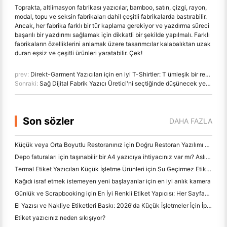
Toprakta, altlimasyon fabrikası yazıcılar, bamboo, satın, çizgi, rayon,
modal, topu ve seksin fabrikaları dahil çeşitli fabrikalarda bastırabilir.
Ancak, her fabrika farklı bir tür kaplama gerekiyor ve yazdırma süreci
başarılı bir yazdırımı sağlamak için dikkatli bir şekilde yapılmalı. Farklı
fabrikaların özelliklerini anlamak üzere tasarımcılar kalabalıktan uzak
duran eşsiz ve çeşitli ürünleri yaratabilir. Çek!
prev:
Direkt-Garment Yazıcıları için en iyi T-Shirtler: T ümleşik bir rehberlik
Sonraki:
Sağ Dijital Fabrik Yazıcı Üretici'ni seçtiğinde düşünecek yedi Anahtar Fabrikaları
Son sözler
DAHA FAZLA
Küçük veya Orta Boyutlu Restoranınız için Doğru Restoran Yazılımı Nasıl Seçilir
Depo faturaları için taşınabilir bir A4 yazıcıya ihtiyacınız var mı? Aslında ne çalışır
Termal Etiket Yazıcıları Küçük İşletme Ürünleri için Su Geçirmez Etiketler Yapabilir mi?
Kağıdı israf etmek istemeyen yeni başlayanlar için en iyi anlık kamera
Günlük ve Scrapbooking için En İyi Renkli Etiket Yapıcısı: Her Sayfaya Daha Fazla Renk Ekle
El Yazısı ve Nakliye Etiketleri Baskı: 2026'da Küçük İşletmeler İçin İpuçları
Etiket yazıcınız neden sıkışıyor?