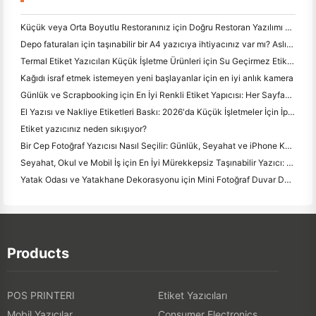
Küçük veya Orta Boyutlu Restoranınız için Doğru Restoran Yazılımı Nasıl Seçilir
Depo faturaları için taşınabilir bir A4 yazıcıya ihtiyacınız var mı? Aslında ne çalışır
Termal Etiket Yazıcıları Küçük İşletme Ürünleri için Su Geçirmez Etiketler Yapabilir mi?
Kağıdı israf etmek istemeyen yeni başlayanlar için en iyi anlık kamera
Günlük ve Scrapbooking için En İyi Renkli Etiket Yapıcısı: Her Sayfaya Daha Fazla Renk Ekle
El Yazısı ve Nakliye Etiketleri Baskı: 2026'da Küçük İşletmeler İçin İpuçları
Etiket yazıcınız neden sıkışıyor?
Bir Cep Fotoğraf Yazıcısı Nasıl Seçilir: Günlük, Seyahat ve iPhone Kullanıcıları için Tam Bir Kılavuz
Seyahat, Okul ve Mobil İş için En İyi Mürekkepsiz Taşınabilir Yazıcı: Hanin MT620 Pro İnceleme
Yatak Odası ve Yatakhane Dekorasyonu için Mini Fotoğraf Duvar Düzenleme Fikirleri ve İpuçları
Products
POS PRINTERI
Etiket Yazıcıları
Mobil Yazıcılar
Consumer Electronics