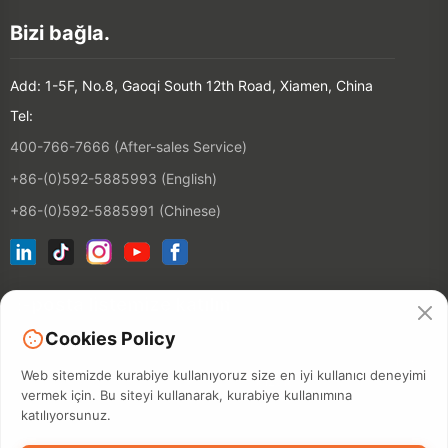
Bizi bağla.
Add: 1-5F, No.8, Gaoqi South 12th Road, Xiamen, China
Tel:
400-766-7666 (After-sales Service)
+86-(0)592-5885993 (English)
+86-(0)592-5885991 (Chinese)
E-posta listemize katılın
Cookies Policy
Kontakt
Web sitemizde kurabiye kullanıyoruz size en iyi kullanıcı deneyimi
vermek için. Bu siteyi kullanarak, kurabiye kullanımına
katılıyorsunuz.