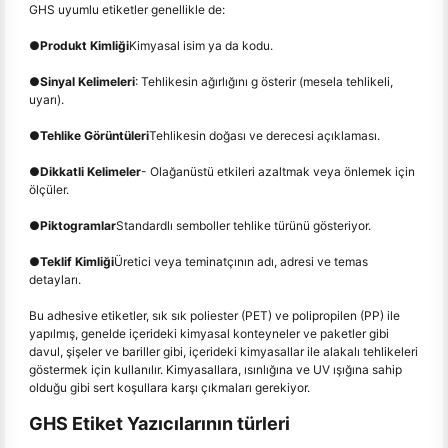
GHS uyumlu etiketler genellikle de:
●
Produkt Kimliği
Kimyasal isim ya da kodu.
●
Sinyal Kelimeleri
: Tehlikesin ağırlığını g österir (mesela tehlikeli,
uyarı).
●
Tehlike Görüntüleri
Tehlikesin doğası ve derecesi açıklaması.
●
Dikkatli Kelimeler
- Olağanüstü etkileri azaltmak veya önlemek için
ölçüler.
●
Piktogramlar
Standardlı semboller tehlike türünü gösteriyor.
●
Teklif Kimliği
Üretici veya teminatçının adı, adresi ve temas
detayları.
Bu adhesive etiketler, sık sık poliester (PET) ve polipropilen (PP) ile
yapılmış, genelde içerideki kimyasal konteyneler ve paketler gibi
davul, şişeler ve bariller gibi, içerideki kimyasallar ile alakalı tehlikeleri
göstermek için kullanılır. Kimyasallara, ısınlığına ve UV ışığına sahip
olduğu gibi sert koşullara karşı çıkmaları gerekiyor.
GHS Etiket Yazıcılarının türleri