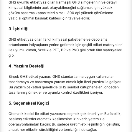
GHS uyumlu etiket yazıcıları karmaşık GHS simgelerinin ve detaylı
kimyasal bilgilerinin açık okuyabileceğini sağlamak için yüksek
çözüm bastırma kapasiteleri olmalı. 300 dpi yüksek çözümleme
yazıcısı optimal basmak kalitesi için tavsiye edilir.
3. İşbirliği
GHS etiket yazıcıları farklı kimyasal paketleme ve depolama
ortamlarının ihtiyaçlarını yerine getirmek için çeşitli etiket materyalleri
ile uyumlu olmalı, özellikle PET, PP ve PVC gibi ortak film materyalleri
gibi.
4. Yazılım Desteği
Birçok GHS etiket yazıcısı GHS standartlarına uygun kullanıcılar
tasarlamaya ve bastırmaya yardım etmek için özel yazılım ile geliyor.
Bu yazılım paketleri genellikle GHS sembol kütüphaneleri, önceden
tasarlanmış örnekler ve uyumlu kontrol özellikleri içeriyor.
5. Seçeneksel Keçici
Otomatik kesici ile etiket yazıcısını seçmek çok öneriliyor. Bu özellik,
basılmış etiketler otomatik kesilmesine izin verir, yetersiz el
operasyonlarından kaçırır. Bu sadece üretim etkileşimliliğini geliştirir,
ancak her etiketin sürekliliğini ve temizliğini de sağlar.