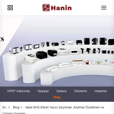
HPRT hakkında
Vaqialar
Gallery
Gösterim
Haberler
Blog
Ev.
Blog
Ideal GHS Etiket Yazıcı Seçilmek: Anahtar Özellikleri ve
Uzman Uyguları