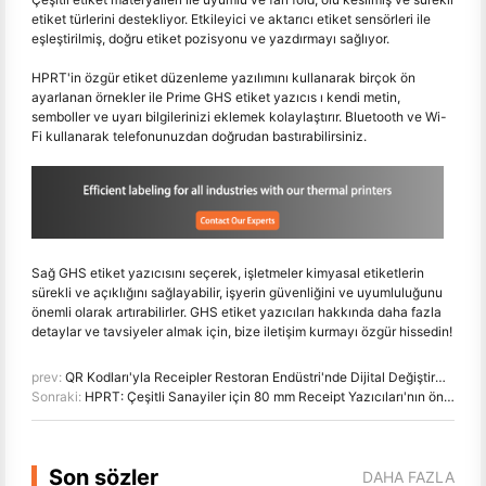
etiket türlerini destekliyor. Etkileyici ve aktarıcı etiket sensörleri ile
eşleştirilmiş, doğru etiket pozisyonu ve yazdırmayı sağlıyor.
HPRT'in özgür etiket düzenleme yazılımını kullanarak birçok ön
ayarlanan örnekler ile Prime GHS etiket yazıcıs ı kendi metin,
semboller ve uyarı bilgilerinizi eklemek kolaylaştırır. Bluetooth ve Wi-
Fi kullanarak telefonunuzdan doğrudan bastırabilirsiniz.
Sağ GHS etiket yazıcısını seçerek, işletmeler kimyasal etiketlerin
sürekli ve açıklığını sağlayabilir, işyerin güvenliğini ve uyumluluğunu
önemli olarak artırabilirler. GHS etiket yazıcıları hakkında daha fazla
detaylar ve tavsiyeler almak için, bize iletişim kurmayı özgür hissedin!
prev:
QR Kodları'yla Receipler Restoran Endüstri'nde Dijital Değiştirmeyi nasıl sürüyor?
Sonraki:
HPRT: Çeşitli Sanayiler için 80 mm Receipt Yazıcıları'nın ön Yapıcı
Son sözler
DAHA FAZLA