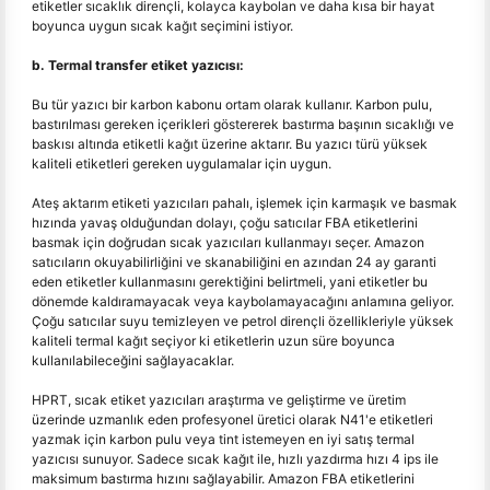
etiketler sıcaklık dirençli, kolayca kaybolan ve daha kısa bir hayat
boyunca uygun sıcak kağıt seçimini istiyor.
b. Termal transfer etiket yazıcısı:
Bu tür yazıcı bir karbon kabonu ortam olarak kullanır. Karbon pulu,
bastırılması gereken içerikleri göstererek bastırma başının sıcaklığı ve
baskısı altında etiketli kağıt üzerine aktarır. Bu yazıcı türü yüksek
kaliteli etiketleri gereken uygulamalar için uygun.
Ateş aktarım etiketi yazıcıları pahalı, işlemek için karmaşık ve basmak
hızında yavaş olduğundan dolayı, çoğu satıcılar FBA etiketlerini
basmak için doğrudan sıcak yazıcıları kullanmayı seçer. Amazon
satıcıların okuyabilirliğini ve skanabiliğini en azından 24 ay garanti
eden etiketler kullanmasını gerektiğini belirtmeli, yani etiketler bu
dönemde kaldıramayacak veya kaybolamayacağını anlamına geliyor.
Çoğu satıcılar suyu temizleyen ve petrol dirençli özellikleriyle yüksek
kaliteli termal kağıt seçiyor ki etiketlerin uzun süre boyunca
kullanılabileceğini sağlayacaklar.
HPRT, sıcak etiket yazıcıları araştırma ve geliştirme ve üretim
üzerinde uzmanlık eden profesyonel üretici olarak N41'e etiketleri
yazmak için karbon pulu veya tint istemeyen en iyi satış termal
yazıcısı sunuyor. Sadece sıcak kağıt ile, hızlı yazdırma hızı 4 ips ile
maksimum bastırma hızını sağlayabilir. Amazon FBA etiketlerini