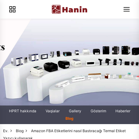
HPRT hakkında
Vaqialar
Gallery
Gösterim
Haberler
Blog
Ev.
Blog
Amazon FBA Etiketlerini nasıl Bastıracağı Termal Etiket
Yazıcı kullanarak