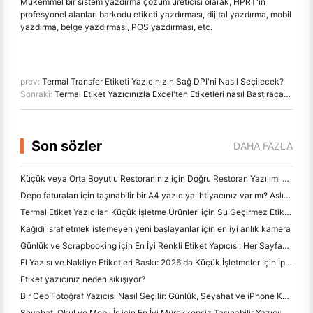
Mükemmel bir sistem yazdırma çözüm üreticisi olarak, HPRT'in
profesyonel alanları barkodu etiketi yazdırması, dijital yazdırma, mobil
yazdırma, belge yazdırması, POS yazdırması, etc.
prev:
Termal Transfer Etiketi Yazıcınızın Sağ DPI'ni Nasıl Seçilecek?
Sonraki:
Termal Etiket Yazıcınızla Excel'ten Etiketleri nasıl Bastıracağız
Son sözler
DAHA FAZLA
Küçük veya Orta Boyutlu Restoranınız için Doğru Restoran Yazılımı Nasıl Seçilir
Depo faturaları için taşınabilir bir A4 yazıcıya ihtiyacınız var mı? Aslında ne çalışır
Termal Etiket Yazıcıları Küçük İşletme Ürünleri için Su Geçirmez Etiketler Yapabilir mi?
Kağıdı israf etmek istemeyen yeni başlayanlar için en iyi anlık kamera
Günlük ve Scrapbooking için En İyi Renkli Etiket Yapıcısı: Her Sayfaya Daha Fazla Renk Ekle
El Yazısı ve Nakliye Etiketleri Baskı: 2026'da Küçük İşletmeler İçin İpuçları
Etiket yazıcınız neden sıkışıyor?
Bir Cep Fotoğraf Yazıcısı Nasıl Seçilir: Günlük, Seyahat ve iPhone Kullanıcıları için Tam Bir Kılavuz
Seyahat, Okul ve Mobil İş için En İyi Mürekkepsiz Taşınabilir Yazıcı: Hanin MT620 Pro İnceleme