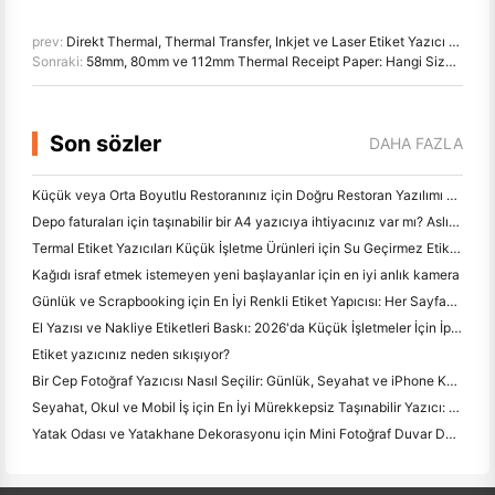
prev:
Direkt Thermal, Thermal Transfer, Inkjet ve Laser Etiket Yazıcı - Hangi seçilecek?
Sonraki:
58mm, 80mm ve 112mm Thermal Receipt Paper: Hangi Size Doğru?
Son sözler
DAHA FAZLA
Küçük veya Orta Boyutlu Restoranınız için Doğru Restoran Yazılımı Nasıl Seçilir
Depo faturaları için taşınabilir bir A4 yazıcıya ihtiyacınız var mı? Aslında ne çalışır
Termal Etiket Yazıcıları Küçük İşletme Ürünleri için Su Geçirmez Etiketler Yapabilir mi?
Kağıdı israf etmek istemeyen yeni başlayanlar için en iyi anlık kamera
Günlük ve Scrapbooking için En İyi Renkli Etiket Yapıcısı: Her Sayfaya Daha Fazla Renk Ekle
El Yazısı ve Nakliye Etiketleri Baskı: 2026'da Küçük İşletmeler İçin İpuçları
Etiket yazıcınız neden sıkışıyor?
Bir Cep Fotoğraf Yazıcısı Nasıl Seçilir: Günlük, Seyahat ve iPhone Kullanıcıları için Tam Bir Kılavuz
Seyahat, Okul ve Mobil İş için En İyi Mürekkepsiz Taşınabilir Yazıcı: Hanin MT620 Pro İnceleme
Yatak Odası ve Yatakhane Dekorasyonu için Mini Fotoğraf Duvar Düzenleme Fikirleri ve İpuçları