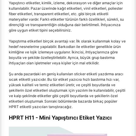
Yapıştırıcı etiketler, kimlik, izleme, dekorasyon ve diğer amaçlar için
kullanılabilir. Pazar üzerinde kağıt etiketleri, vinil etiketleri, poliester
fiber etiketleri, transparent etiketleri, etc. gibi birçok etiketli
materyaller vardır. Farklı etiketler türünün farklı özellikleri, sürekli, su
dirençliği ve transparentliğin olduğuna dair belirtilmeli. İhtiyacınıza
göre uygun etiket tipini seçebilirsiniz.
Yapıştırma etiketleri birçok avantajı var. İlk olarak kullanmak kolay ve
hedef nesnelerine yapılabilir. Barkodları ile etiketler genellikle ürün
kimliğine ve lojik izlemeye uygulanır. İkincisi, ihtiyaçlarınıza göre
boyutla ve şekilde özelleştirilebilir. Ayrıca, büyük grup bastırma
ihtiyaçları olan işletmeler veya kişiler için mal etkilidir.
Şu anda pazardaki en geniş kullanılan sticker etiketi yazdırma aracı
sıcak etiketli yazıcıdır. Bu tür etiket yazıcısı hızlı bastırma hızı var,
yüksek kaliteli ve temiz etiketleri üretir, ve çeşitli boyutlarda ve
şekillerin özel etiketleri oluşturmak için yazılım ile kullanılabilir, çeşitli
ve kalp şeklinde etiketler gibi çeşitli boyutlarda ve şekillerin özel
etiketleri oluşturmak Sonraki bölümlerde bazarda birkaç popüler
HPRT etiketli yazıcıları tanıştıracağız.
HPRT H11 - Mini Yapıştırıcı Etiket Yazıcı