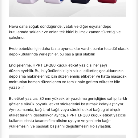
Hava daha soğuk döndüğünde, yatak ve diğer eşyalar depo
kutularında saklanır ve onları tek birini bulmak zaman tükettiği ve
çalıştırıcı.
Evde bebekler için daha fazla oyuncaklar vardır, bunlar tesadüf olarak
depo kutularında yerleştiriler, bu baş a ğrısı olabilir!
Endişelenme, HPRT LPQ80 küçük etiket yazıcısı her şeyi
düzenleyebilir. Bu, büyücüleriniz için s ıkıcı etiketler, çocuklarınızın
depolama makineleriniz için düzenlenmiş etiketler ve hatta masadaki
mektupları hemen düzenlenen ve temiz hale getiren etiketler bile
yazabilir.
Bu etiket yazıcısı 80 mm yüksek bir yazdırma genişliğine sahip, farklı
gözlerle büyük boyutlu etiket stickerlerini bastırmak kolaylaştırıyor.
Aynı zamanda, kağıt, rol kağıt veya sürekli etiket kağıt gibi birçok
etiket türlerini destekliyor. Ayrıca, HPRT LPQ80 küçük etiket yazıcısı
kullanıcı dostu tasarım filozofisine uyuyor ve yenilerin kağıt
yüklemesini ve basmak başlarını değiştirmesini kolaylaştırır.