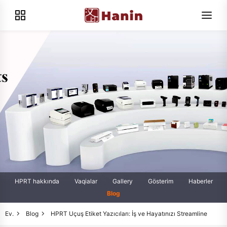
HPRT hakkında
Vaqialar
Gallery
Gösterim
Haberler
Blog
Ev.
Blog
HPRT Uçuş Etiket Yazıcıları: İş ve Hayatınızı Streamline