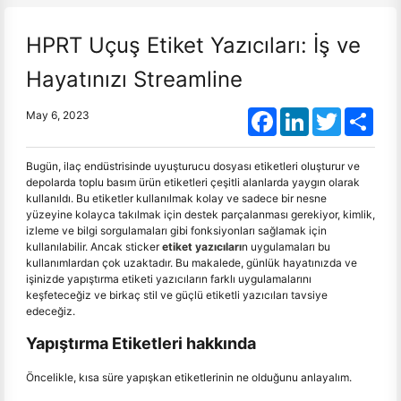
HPRT Uçuş Etiket Yazıcıları: İş ve
Hayatınızı Streamline
Facebook
LinkedIn
Twitter
Shar
May 6, 2023
Bugün, ilaç endüstrisinde uyuşturucu dosyası etiketleri oluşturur ve
depolarda toplu basım ürün etiketleri çeşitli alanlarda yaygın olarak
kullanıldı. Bu etiketler kullanılmak kolay ve sadece bir nesne
yüzeyine kolayca takılmak için destek parçalanması gerekiyor, kimlik,
izleme ve bilgi sorgulamaları gibi fonksiyonları sağlamak için
kullanılabilir. Ancak sticker
etiket yazıcıları
n uygulamaları bu
kullanımlardan çok uzaktadır. Bu makalede, günlük hayatınızda ve
işinizde yapıştırma etiketi yazıcıların farklı uygulamalarını
keşfeteceğiz ve birkaç stil ve güçlü etiketli yazıcıları tavsiye
edeceğiz.
Yapıştırma Etiketleri hakkında
Öncelikle, kısa süre yapışkan etiketlerinin ne olduğunu anlayalım.