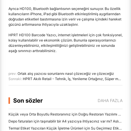
Ayrıca HD100, Bluetooth bağlantısının seçeneğini sunuyor. Bu özellik
kullanıcıların iPhone, iPad gibi Bluetooth etkinleştirilmiş aygıtlarından
doğrudan etiketleri bastırmasına izin verir ve çalışma içindeki hareket
gücünü arttırmasına ihtiyacıyla uzaklaştırır.
HPRT HD100 Barcode Yazıcı, internet işletmeleri için çok fonksiyonel,
kolay kullanılabilir ve ekonomik çözüm. Bununla operasyonlarınızı
düzenleyebilirsiniz, etkileşimliliğinizi geliştirebilirsiniz ve sonunda
aşağı sınırınızı arttırabilirsiniz.
prev:
Ortak alış yazıcısı sorunlarını nasıl çözeceğiz ve çözeceğiz
Sonraki:
HPRT Akıllı Retail - Tehnik, İş, Yenileme Ortağınız, Süper marketlerin değiştirmesi
Son sözler
DAHA FAZLA
Küçük veya Orta Boyutlu Restoranınız için Doğru Restoran Yazılımı Nasıl Seçilir
Depo faturaları için taşınabilir bir A4 yazıcıya ihtiyacınız var mı? Aslında ne çalışır
Termal Etiket Yazıcıları Küçük İşletme Ürünleri için Su Geçirmez Etiketler Yapabilir mi?