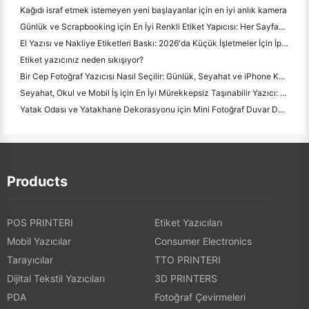
Kağıdı israf etmek istemeyen yeni başlayanlar için en iyi anlık kamera
Günlük ve Scrapbooking için En İyi Renkli Etiket Yapıcısı: Her Sayfaya Daha Fazla Renk Ekle
El Yazısı ve Nakliye Etiketleri Baskı: 2026'da Küçük İşletmeler İçin İpuçları
Etiket yazıcınız neden sıkışıyor?
Bir Cep Fotoğraf Yazıcısı Nasıl Seçilir: Günlük, Seyahat ve iPhone Kullanıcıları için Tam Bir Kılavuz
Seyahat, Okul ve Mobil İş için En İyi Mürekkepsiz Taşınabilir Yazıcı: Hanin MT620 Pro İnceleme
Yatak Odası ve Yatakhane Dekorasyonu için Mini Fotoğraf Duvar Düzenleme Fikirleri ve İpuçları
Products
POS PRINTERI
Etiket Yazıcıları
Mobil Yazıcılar
Consumer Electronics
Tarayıcılar
TTO PRINTERI
Dijital Tekstil Yazıcıları
3D PRINTERS
PDA
Fotoğraf Çevirmeleri