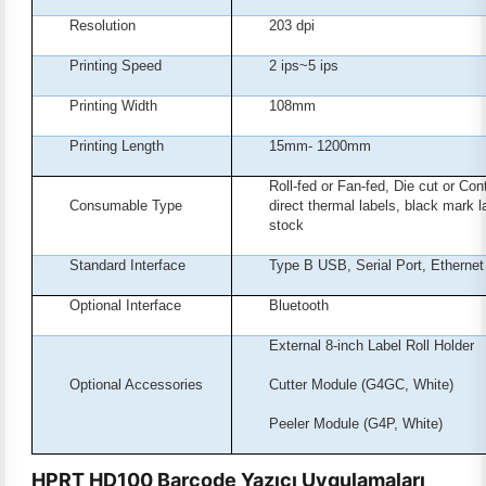
Resolution
203 dpi
Printing Speed
2 ips~5 ips
Printing Width
108
mm
Printing Length
15
mm
- 1200
mm
Roll-fed or Fan-fed, Die cut or Con
Consumable Type
direct thermal labels, black mark l
stock
Standard Interface
Type B USB, Serial Port, Ethernet
Optional Interface
Bluetooth
External 8-inch Label Roll Holder
Optional Accessories
Cutter Module (G4GC, White)
Peeler Module (G4P, White)
HPRT HD100 Barcode Yazıcı Uygulamaları