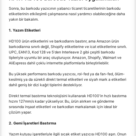
Sonra, bu barkodu yazıcının yabancı ticaret ticaretilerinin barkodu
etiketlerinin etkileşimli çalışmasına nasıl yardımcı olabileceğine daha
yakın bir bakalım.
1. Yazım Etiketleri
HD100 ürün etiketlerini ve barkodlarını bastırır, ama Amazon ürün
barkodlarına sınırlı değil, Shopify etiketlerine ve icat etiketlerine sınırlı.
UPC, EAN13, Kod 128 ve 5'den Interleave 2 gibi çeşitli barkodu
tipleriyle uyumlu bir araç oluşturuyor. Amazon, Shopify, Walmart ve
AliExpress dahil çoklu internette platformlarla birleştirilebilir.
Bu yüksek performans barkodu yazıcısı, rol-fed ya da fan-fed, ölüm-
kesilmiş ya da sürekli direkt termal etiketleri ve siyah mark a etiketleri
dahil geniş bir dizi kağıt tiplerini destekliyor.
Direkt termal bastırma teknolojisini kullanarak HD100'in hızlı bastırma
hızını 127mm/s kadar yükseliyor. Bu, ürün alırken ve gönderme
sırasında inşaat etiketleri ve barkodları markalamak için ideal bir
çözüm yapar.
2. Gemi İşaretleri Bastırma
Yazım kutusu işaretleriyle ilgili sıcak etiket yazıcısı HD100 aşırı. Onun