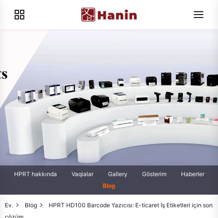
HPRT hakkında
Vaqialar
Gallery
Gösterim
Haberler
Blog
Ev.
Blog
HPRT HD100 Barcode Yazıcısı: E-ticaret İş Etiketleri için son
çözüm