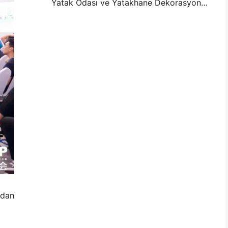
Yatak Odası ve Yatakhane Dekorasyonu için Mini Fotoğraf Duvar Düzenleme Fikirleri ve İpuçları
ndan