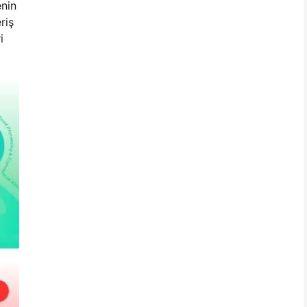
enin
riş
i