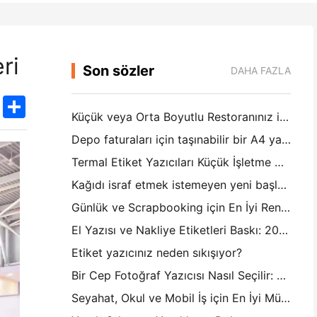
ri
Son sözler
DAHA FAZLA
k
edIn
Twitter
Share
Küçük veya Orta Boyutlu Restoranınız için Doğru Restoran Yazılımı Nasıl Seçilir
Depo faturaları için taşınabilir bir A4 yazıcıya ihtiyacınız var mı? Aslında ne çalışır
Termal Etiket Yazıcıları Küçük İşletme Ürünleri için Su Geçirmez Etiketler Yapabilir mi?
Kağıdı israf etmek istemeyen yeni başlayanlar için en iyi anlık kamera
Günlük ve Scrapbooking için En İyi Renkli Etiket Yapıcısı: Her Sayfaya Daha Fazla Renk Ekle
El Yazısı ve Nakliye Etiketleri Baskı: 2026'da Küçük İşletmeler İçin İpuçları
Etiket yazıcınız neden sıkışıyor?
Bir Cep Fotoğraf Yazıcısı Nasıl Seçilir: Günlük, Seyahat ve iPhone Kullanıcıları için Tam Bir Kılavuz
Seyahat, Okul ve Mobil İş için En İyi Mürekkepsiz Taşınabilir Yazıcı: Hanin MT620 Pro İnceleme