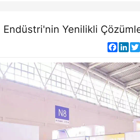
ndüstri'nin Yenilikli Çözümle
Faceboo
Link