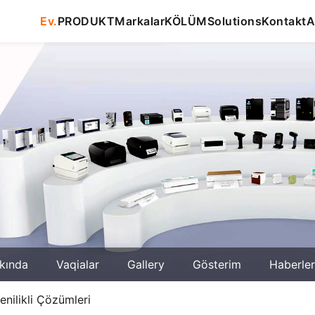
Ev.
PRODUKT
Markalar
KÖLÜM
Solutions
Kontakt
A
kında
Vaqialar
Gallery
Gösterim
Haberler
nilikli Çözümleri