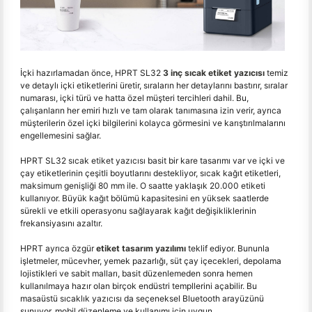
İçki hazırlamadan önce, HPRT SL32
3 inç sıcak etiket yazıcısı
temiz
ve detaylı içki etiketlerini üretir, sıraların her detaylarını bastırır, sıralar
numarası, içki türü ve hatta özel müşteri tercihleri dahil. Bu,
çalışanların her emiri hızlı ve tam olarak tanımasına izin verir, ayrıca
müşterilerin özel içki bilgilerini kolayca görmesini ve karıştırılmalarını
engellemesini sağlar.
HPRT SL32 sıcak etiket yazıcısı basit bir kare tasarımı var ve içki ve
çay etiketlerinin çeşitli boyutlarını destekliyor, sıcak kağıt etiketleri,
maksimum genişliği 80 mm ile. O saatte yaklaşık 20.000 etiketi
kullanıyor. Büyük kağıt bölümü kapasitesini en yüksek saatlerde
sürekli ve etkili operasyonu sağlayarak kağıt değişikliklerinin
frekansiyasını azaltır.
HPRT ayrıca özgür
etiket tasarım yazılımı
teklif ediyor. Bununla
işletmeler, mücevher, yemek pazarlığı, süt çay içecekleri, depolama
lojistikleri ve sabit malları, basit düzenlemeden sonra hemen
kullanılmaya hazır olan birçok endüstri templlerini açabilir. Bu
masaüstü sıcaklık yazıcısı da seçeneksel Bluetooth arayüzünü
sunuyor, mobil düzenleme ve kullanımı için uygun.