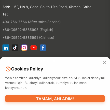
Add: 1-5F, No.8, Gaoqi South 12th Road, Xiamen, China
Tel:
400-766-7666 (After-sales Service)
+86-(0)592-5885993 (English)
+86-(0)592-5885991 (Chinese)
E-posta listemize katılın
Cookies Policy
Kontakt
Web sitemizde kurabiye kullanıyoruz size en iyi kullanıcı deneyimi
vermek için. Bu siteyi kullanarak, kurabiye kullanımına
katılıyorsunuz.
©2026 XIAMEN HANIN CO., LTD.
GIZLILIK POLITIKASI
TAMAM, ANLADIM!
KULLANILMA TERMI
SITEMAP