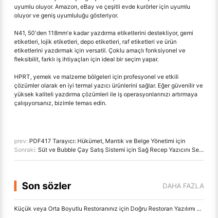
uyumlu oluyor. Amazon, eBay ve çeşitli evde kurörler için uyumlu
oluyor ve geniş uyumluluğu gösteriyor.
N41, 50'den 118mm'e kadar yazdırma etiketlerini destekliyor, gemi
etiketleri, lojik etiketleri, depo etiketleri, raf etiketleri ve ürün
etiketlerini yazdırmak için versatil. Çoklu amaçlı fonksiyonel ve
fleksibilit, farklı iş ihtiyaçları için ideal bir seçim yapar.
HPRT, yemek ve malzeme bölgeleri için profesyonel ve etkili
çözümler olarak en iyi termal yazıcı ürünlerini sağlar. Eğer güvenilir ve
yüksek kaliteli yazdırma çözümleri ile iş operasyonlarınızı artırmaya
çalışıyorsanız, bizimle temas edin.
prev:
PDF417 Tarayıcı: Hükümet, Mantık ve Belge Yönetimi için
Sonraki:
Süt ve Bubble Çay Satış Sistemi için Sağ Recep Yazıcını Seçin
Son sözler
DAHA FAZLA
Küçük veya Orta Boyutlu Restoranınız için Doğru Restoran Yazılımı Nasıl Seçilir