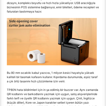
dizaynı, kompleks boyutlu ve hızlı hızla yükseliyor. USB aracılığıyla
biznesinin POS sistemine bağlanıyor, emir biletleri, ödeme recepleri ve
faturaları bastırmaya hazır.
Bu 80 mm sıcaklık kabul yazıcısı, 1 milyon kesici hayatıyla yüksek
kaliteli bir basmak kafasını kullanır. Kıpırdama durumunda, eşsiz taraf
a çık örtü tasarımı hızlı çözümleme izin verir.
TP80N hata bildirimleri için in şa edilmiş bir buzzer var. Aynı zamanda
QR kodlarını ve barkodlarını yazmak için uygun, satış alışverişlerinde
farklı terfi ve üyelik QR kodlarını yazmak için uygun. Çinli, İngilizce
(küçük diller), Kore ve Japon karakter setleri içeren bütün yazı