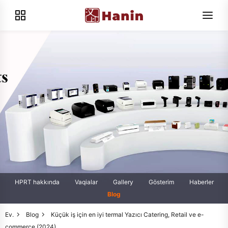
HPRT hakkında
Vaqialar
Gallery
Gösterim
Haberler
Blog
Ev.
Blog
Küçük iş için en iyi termal Yazıcı Catering, Retail ve e-
commerce (2024)