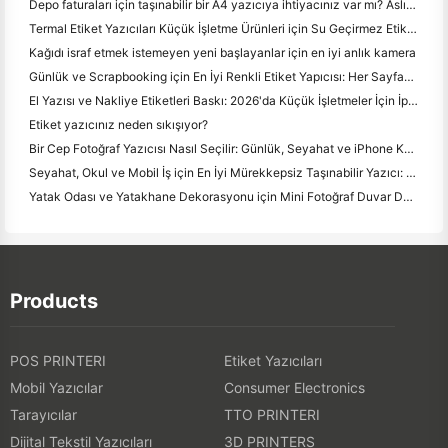
Depo faturaları için taşınabilir bir A4 yazıcıya ihtiyacınız var mı? Aslında ne çalışır
Termal Etiket Yazıcıları Küçük İşletme Ürünleri için Su Geçirmez Etiketler Yapabilir mi?
Kağıdı israf etmek istemeyen yeni başlayanlar için en iyi anlık kamera
Günlük ve Scrapbooking için En İyi Renkli Etiket Yapıcısı: Her Sayfaya Daha Fazla Renk Ekle
El Yazısı ve Nakliye Etiketleri Baskı: 2026'da Küçük İşletmeler İçin İpuçları
Etiket yazıcınız neden sıkışıyor?
Bir Cep Fotoğraf Yazıcısı Nasıl Seçilir: Günlük, Seyahat ve iPhone Kullanıcıları için Tam Bir Kılavuz
Seyahat, Okul ve Mobil İş için En İyi Mürekkepsiz Taşınabilir Yazıcı: Hanin MT620 Pro İnceleme
Yatak Odası ve Yatakhane Dekorasyonu için Mini Fotoğraf Duvar Düzenleme Fikirleri ve İpuçları
Products
POS PRINTERI
Etiket Yazıcıları
Mobil Yazıcılar
Consumer Electronics
Tarayıcılar
TTO PRINTERI
Dijital Tekstil Yazıcıları
3D PRINTERS