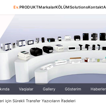
Ev.
PRODUKT
Markalar
KÖLÜM
Solutions
Kontakt
A
kında
Vaqialar
Gallery
Gösterim
Haberler
ri için Sürekli Transfer Yazıcıların İfadeleri