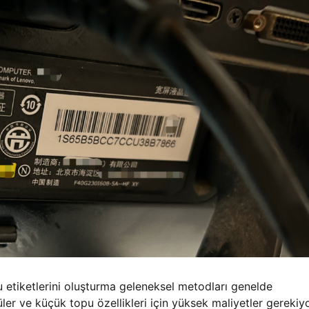
 etiketlerini oluşturma geleneksel metodları genelde
er ve küçük topu özellikleri için yüksek maliyetler gerekiyo