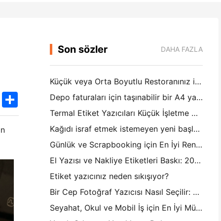
Son sözler
DAHA FAZLA
Küçük veya Orta Boyutlu Restoranınız için Doğru Restoran Yazılımı Nasıl Seçilir
k
edIn
Twitter
Share
Depo faturaları için taşınabilir bir A4 yazıcıya ihtiyacınız var mı? Aslında ne çalışır
Termal Etiket Yazıcıları Küçük İşletme Ürünleri için Su Geçirmez Etiketler Yapabilir mi?
Kağıdı israf etmek istemeyen yeni başlayanlar için en iyi anlık kamera
in
Günlük ve Scrapbooking için En İyi Renkli Etiket Yapıcısı: Her Sayfaya Daha Fazla Renk Ekle
El Yazısı ve Nakliye Etiketleri Baskı: 2026'da Küçük İşletmeler İçin İpuçları
Etiket yazıcınız neden sıkışıyor?
Bir Cep Fotoğraf Yazıcısı Nasıl Seçilir: Günlük, Seyahat ve iPhone Kullanıcıları için Tam Bir Kılavuz
Seyahat, Okul ve Mobil İş için En İyi Mürekkepsiz Taşınabilir Yazıcı: Hanin MT620 Pro İnceleme