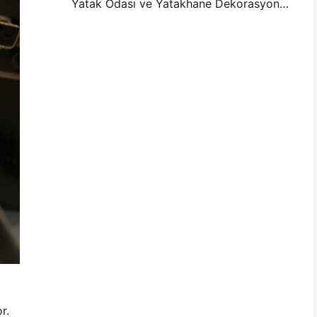
Yatak Odası ve Yatakhane Dekorasyonu için Mini Fotoğraf Duvar Düzenleme Fikirleri ve İpuçları
r.