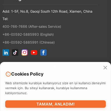
Add: 1-5F, No.8, Gaoqi South 12th Road, Xiamen, China
Tel:
400-766-7666 (After-sales Service)
+86-(0)592-5885993 (English)
+86-(0)592-5885991 (Chinese)
E-posta listemize katılın
Cookies Policy
Kontakt
Web sitemizde kurabiye kullanıyoruz size en iyi kullanıcı deneyimi
vermek için. Bu siteyi kullanarak, kurabiye kullanımına
katılıyorsunuz.
©2026 XIAMEN HANIN CO., LTD.
GIZLILIK POLITIKASI
TAMAM, ANLADIM!
KULLANILMA TERMI
SITEMAP