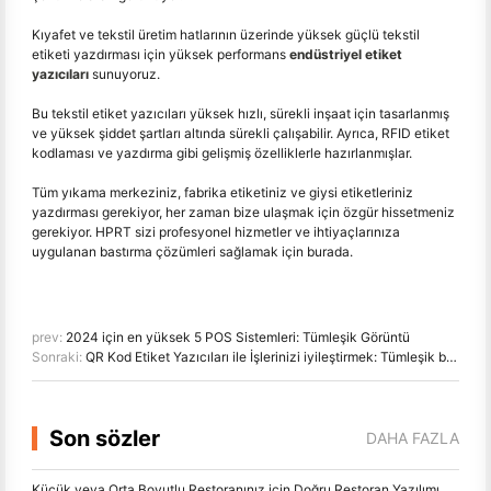
Kıyafet ve tekstil üretim hatlarının üzerinde yüksek güçlü tekstil
etiketi yazdırması için yüksek performans
endüstriyel etiket
yazıcıları
sunuyoruz.
Bu tekstil etiket yazıcıları yüksek hızlı, sürekli inşaat için tasarlanmış
ve yüksek şiddet şartları altında sürekli çalışabilir. Ayrıca, RFID etiket
kodlaması ve yazdırma gibi gelişmiş özelliklerle hazırlanmışlar.
Tüm yıkama merkeziniz, fabrika etiketiniz ve giysi etiketleriniz
yazdırması gerekiyor, her zaman bize ulaşmak için özgür hissetmeniz
gerekiyor. HPRT sizi profesyonel hizmetler ve ihtiyaçlarınıza
uygulanan bastırma çözümleri sağlamak için burada.
prev:
2024 için en yüksek 5 POS Sistemleri: Tümleşik Görüntü
Sonraki:
QR Kod Etiket Yazıcıları ile İşlerinizi iyileştirmek: Tümleşik bir rehberlik
Son sözler
DAHA FAZLA
Küçük veya Orta Boyutlu Restoranınız için Doğru Restoran Yazılımı Nasıl Seçilir