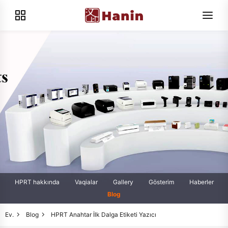
HPRT hakkında
Vaqialar
Gallery
Gösterim
Haberler
Blog
Ev.
Blog
HPRT Anahtar İlk Dalga Etiketi Yazıcı