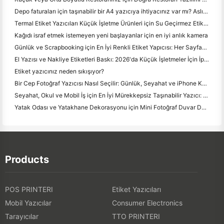
Depo faturaları için taşınabilir bir A4 yazıcıya ihtiyacınız var mı? Aslında ne çalışır
Termal Etiket Yazıcıları Küçük İşletme Ürünleri için Su Geçirmez Etiketler Yapabilir mi?
Kağıdı israf etmek istemeyen yeni başlayanlar için en iyi anlık kamera
Günlük ve Scrapbooking için En İyi Renkli Etiket Yapıcısı: Her Sayfaya Daha Fazla Renk Ekle
El Yazısı ve Nakliye Etiketleri Baskı: 2026'da Küçük İşletmeler İçin İpuçları
Etiket yazıcınız neden sıkışıyor?
Bir Cep Fotoğraf Yazıcısı Nasıl Seçilir: Günlük, Seyahat ve iPhone Kullanıcıları için Tam Bir Kılavuz
Seyahat, Okul ve Mobil İş için En İyi Mürekkepsiz Taşınabilir Yazıcı: Hanin MT620 Pro İnceleme
Yatak Odası ve Yatakhane Dekorasyonu için Mini Fotoğraf Duvar Düzenleme Fikirleri ve İpuçları
Products
POS PRINTERI
Etiket Yazıcıları
Mobil Yazıcılar
Consumer Electronics
Tarayıcılar
TTO PRINTERI