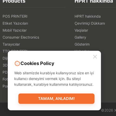
Products
HPRT hakkında
POS PRINTERI
HPRT hakkında
Etiket Yazıcıları
Çevrimiçi Dükkanı
Mobil Yazıcılar
Vaqialar
Consumer Electronics
Gallery
Tarayıcılar
Gösterim
TTO PRINTERI
Haberler
Dijital Tekstil Yazıcıları
Blog
Cookies Policy
3D PRINTERS
PDA
Web sitemizde kurabiye kullanıyoruz size en iyi
kullanıcı deneyimi vermek için. Bu siteyi
Fotoğraf Çevirmeleri
kullanarak, kurabiye kullanımına katılıyorsunuz.
Portable A4 Printer
TAMAM, ANLADIM!
©2026 X