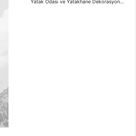
Yatak Odası ve Yatakhane Dekorasyonu için Mini Fotoğraf Duvar Düzenleme Fikirleri ve İpuçları