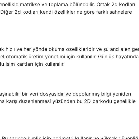
enellikle matrikse ve toplama bölünebilir. Ortak 2d kodları
iğer 2d kodları kendi özelliklerine göre farklı sahnelere
ek hızlı ve her yönde okuma özellikleridir ve şu and a en ge
yel otomatik üretim yönetimi için kullanılır. Günlük hayatınd
im kartları için kullanılır.
şınabilir bir veri dosyasıdır ve depolanmış bilgi yeniden
nlama karşı düzenlenmesi yüzünden bu 2D barkodu genellikle
Bu sadece kimlik için perimetri kullanır ve yüksek güvenliği