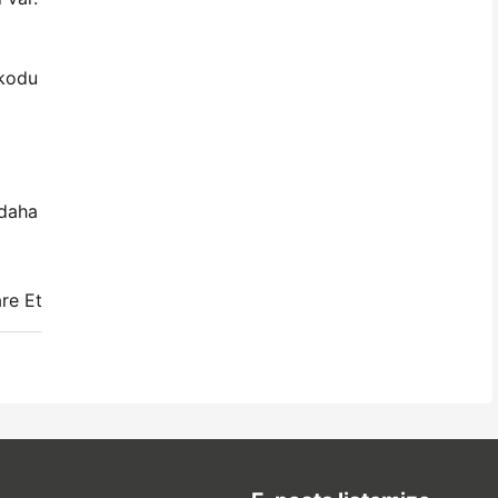
rkodu
 daha
re Et