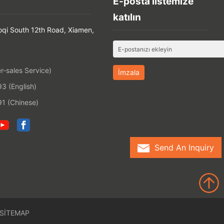
E-posta listemize
katılın
oqi South 12th Road, Xiamen,
-sales Service)
 (English)
1 (Chinese)
Send An Inquiry
SITEMAP