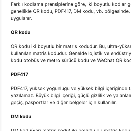
Farklı kodlama prensiplerine göre, iki boyutlu kodlar g
genellikle QR kodu, PDF417, DM kodu, vb. bölgesinde. D
uygulanır.
QR kodu
QR kodu iki boyutlu bir matris kodudur. Bu, ultra-yüks
kullanılan matris kodudur. Genelde lojistik ve endüstri
kodu otobüs ve metro sürücü kodu ve WeChat QR kodu is
PDF417
PDF417, yüksek yoğunluğu ve yüksek bilgi içeriğinde ta
yazılamaz. Büyük bilgi içeriği, güçlü gizlilik ve yala
geçiş, pasportlar ve diğer belgeler için kullanılır.
DM kodu
DM kodu(veri matris kodu) iki boyutlu bir matris kodu. 