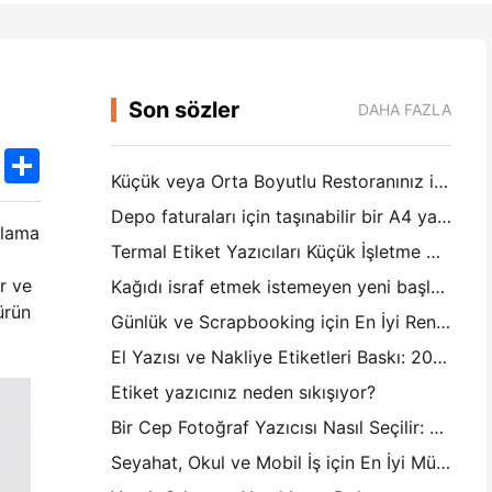
Son sözler
DAHA FAZLA
k
edIn
Twitter
Share
Küçük veya Orta Boyutlu Restoranınız için Doğru Restoran Yazılımı Nasıl Seçilir
Depo faturaları için taşınabilir bir A4 yazıcıya ihtiyacınız var mı? Aslında ne çalışır
olama
Termal Etiket Yazıcıları Küçük İşletme Ürünleri için Su Geçirmez Etiketler Yapabilir mi?
r ve
Kağıdı israf etmek istemeyen yeni başlayanlar için en iyi anlık kamera
ürün
Günlük ve Scrapbooking için En İyi Renkli Etiket Yapıcısı: Her Sayfaya Daha Fazla Renk Ekle
El Yazısı ve Nakliye Etiketleri Baskı: 2026'da Küçük İşletmeler İçin İpuçları
Etiket yazıcınız neden sıkışıyor?
Bir Cep Fotoğraf Yazıcısı Nasıl Seçilir: Günlük, Seyahat ve iPhone Kullanıcıları için Tam Bir Kılavuz
Seyahat, Okul ve Mobil İş için En İyi Mürekkepsiz Taşınabilir Yazıcı: Hanin MT620 Pro İnceleme