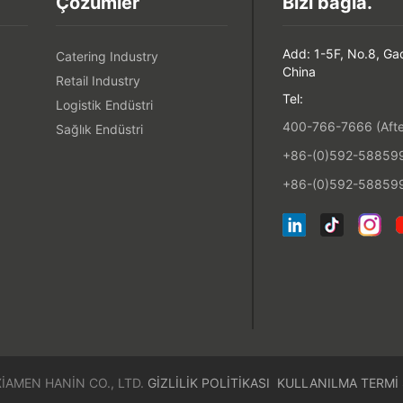
Çözümler
Bizi bağla.
Add: 1-5F, No.8, Ga
Catering Industry
China
Retail Industry
Tel:
Logistik Endüstri
400-766-7666 (After
Sağlık Endüstri
+86-(0)592-5885993
+86-(0)592-588599
IAMEN HANIN CO., LTD.
GIZLILIK POLITIKASI
KULLANILMA TERMI