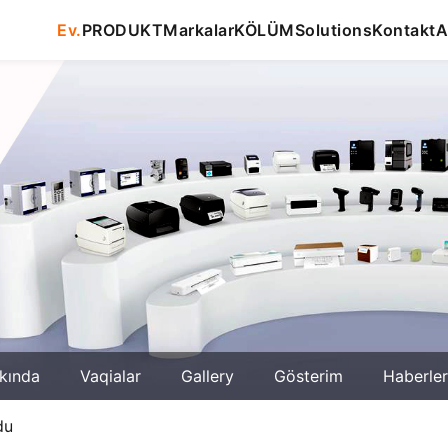
Ev.
PRODUKT
Markalar
KÖLÜM
Solutions
Kontakt
A
kında
Vaqialar
Gallery
Gösterim
Haberler
du