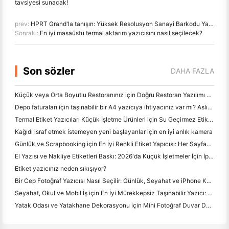
tavsiyesi sunacak!
prev:
HPRT Grand'la tanışın: Yüksek Resolusyon Sanayi Barkodu Yapıcı ve Daha fazla
Sonraki:
En iyi masaüstü termal aktarım yazıcısını nasıl seçilecek?
Son sözler
DAHA FAZLA
Küçük veya Orta Boyutlu Restoranınız için Doğru Restoran Yazılımı Nasıl Seçilir
Depo faturaları için taşınabilir bir A4 yazıcıya ihtiyacınız var mı? Aslında ne çalışır
Termal Etiket Yazıcıları Küçük İşletme Ürünleri için Su Geçirmez Etiketler Yapabilir mi?
Kağıdı israf etmek istemeyen yeni başlayanlar için en iyi anlık kamera
Günlük ve Scrapbooking için En İyi Renkli Etiket Yapıcısı: Her Sayfaya Daha Fazla Renk Ekle
El Yazısı ve Nakliye Etiketleri Baskı: 2026'da Küçük İşletmeler İçin İpuçları
Etiket yazıcınız neden sıkışıyor?
Bir Cep Fotoğraf Yazıcısı Nasıl Seçilir: Günlük, Seyahat ve iPhone Kullanıcıları için Tam Bir Kılavuz
Seyahat, Okul ve Mobil İş için En İyi Mürekkepsiz Taşınabilir Yazıcı: Hanin MT620 Pro İnceleme
Yatak Odası ve Yatakhane Dekorasyonu için Mini Fotoğraf Duvar Düzenleme Fikirleri ve İpuçları