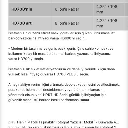
4.25" / 108
HD700'nin
6 ips'e kadar
mm
4.25" / 108
HD700 artı
8 ips'e kadar
mm
İşletmenizin düzenli etiket baskı görevleri için güvenilir bir masaüstü
barkod yazıcısına ihtiyacı varsa HD600'yi seçin.
- Modern bir tasarıma ve geniş baskı genişliğine sahip kompakt ve
kullanımı kolay bir masaüstü termal barkod yazıcısına ihtiyacınız
varsa HD700'yi seçin.
İşletmeniz sık sık etiketler yazdırırsa ve daha iyi verimlilik için daha
yüksek hıza ihtiyaç duyarsa HD700 PLUS'u seçin.
Amaç nakliye verimliliğini artırmak, depo etiketlemesini basitleştirmek,
perakende işlemlerini desteklemek veya ürün tanımlamasını
yönetmek olsun, yeni HPRT HD Serisi günlük iş ihtiyaçları için
güvenilir masaüstü barkod baskı performansı sunar.
prev:
Hanin MT56i Taşınabilir Fotoğraf Yazıcısı: Mobil İlk Dünyada Anında Baskı için Tasarılmıştır
Sonraki:
Mürekkep püskürtmesi vs Boya Süblimasyon Ev Fotoğraf Yazıcıları: Farklılıklar, Maliyet ve Öneriler