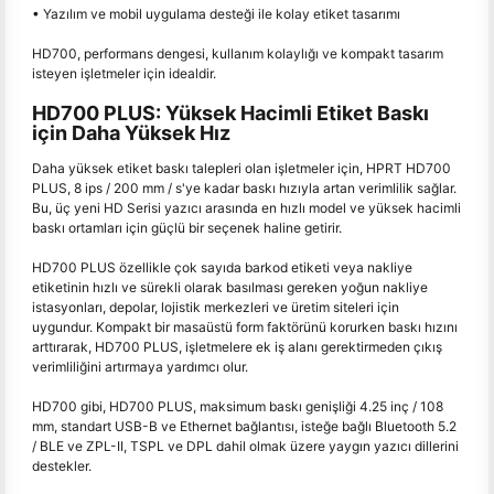
• Yazılım ve mobil uygulama desteği ile kolay etiket tasarımı
HD700, performans dengesi, kullanım kolaylığı ve kompakt tasarım
isteyen işletmeler için idealdir.
HD700 PLUS: Yüksek Hacimli Etiket Baskı
için Daha Yüksek Hız
Daha yüksek etiket baskı talepleri olan işletmeler için, HPRT HD700
PLUS, 8 ips / 200 mm / s'ye kadar baskı hızıyla artan verimlilik sağlar.
Bu, üç yeni HD Serisi yazıcı arasında en hızlı model ve yüksek hacimli
baskı ortamları için güçlü bir seçenek haline getirir.
HD700 PLUS özellikle çok sayıda barkod etiketi veya nakliye
etiketinin hızlı ve sürekli olarak basılması gereken yoğun nakliye
istasyonları, depolar, lojistik merkezleri ve üretim siteleri için
uygundur. Kompakt bir masaüstü form faktörünü korurken baskı hızını
arttırarak, HD700 PLUS, işletmelere ek iş alanı gerektirmeden çıkış
verimliliğini artırmaya yardımcı olur.
HD700 gibi, HD700 PLUS, maksimum baskı genişliği 4.25 inç / 108
mm, standart USB-B ve Ethernet bağlantısı, isteğe bağlı Bluetooth 5.2
/ BLE ve ZPL-II, TSPL ve DPL dahil olmak üzere yaygın yazıcı dillerini
destekler.