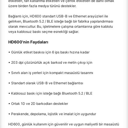
etiketleri, fan katlanma etiketleri ve çentik etiketleri de dahil olmak
üzere birden fazla medya türünü destekler.
Bağlantı için, HD600 standart USB-B ve Ethernet arayüzleri ile
gelirken, Bluetooth 5.2 / BLE isteğe bağlı bir fabrika yapılandırması
olarak mevcuttur. Bu, işletmelere çalışma ortamlarına göre kablolu
veya kablosuz baskı seçme esnekliği sağlar.
HD600'nin Faydaları
• Günlük etiket baskısı için 6 ips baskı hızına kadar
• 203 dpi çözünürlük açık barkod ve metin çıkışı için
• Sınırlı alan iş yerleri için kompakt masaüstü tasarımı
• Standart olarak USB-B ve Ethernet bağlantısı
• Kablosuz baskı için isteğe bağlı Bluetooth 5.2 / BLE
• Ortak 1D ve 2D barkodları destekler
• Perakende, depolama, lojistik ve imalat için uygundur
HD600, günlük kullanım için güvenilir ve uygun maliyetli bir masaüstü