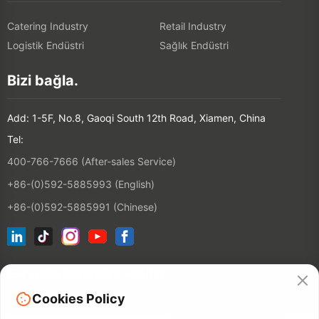
Catering Industry
Retail Industry
Logistik Endüstri
Sağlık Endüstri
Bizi bağla.
Add: 1-5F, No.8, Gaoqi South 12th Road, Xiamen, China
Tel:
400-766-7666 (After-sales Service)
+86-(0)592-5885993 (English)
+86-(0)592-5885991 (Chinese)
E-posta listemize katılın
Cookies Policy
Kontakt