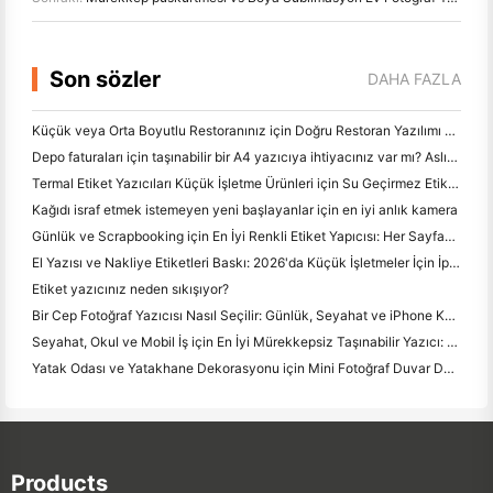
Son sözler
DAHA FAZLA
Küçük veya Orta Boyutlu Restoranınız için Doğru Restoran Yazılımı Nasıl Seçilir
Depo faturaları için taşınabilir bir A4 yazıcıya ihtiyacınız var mı? Aslında ne çalışır
Termal Etiket Yazıcıları Küçük İşletme Ürünleri için Su Geçirmez Etiketler Yapabilir mi?
Kağıdı israf etmek istemeyen yeni başlayanlar için en iyi anlık kamera
Günlük ve Scrapbooking için En İyi Renkli Etiket Yapıcısı: Her Sayfaya Daha Fazla Renk Ekle
El Yazısı ve Nakliye Etiketleri Baskı: 2026'da Küçük İşletmeler İçin İpuçları
Etiket yazıcınız neden sıkışıyor?
Bir Cep Fotoğraf Yazıcısı Nasıl Seçilir: Günlük, Seyahat ve iPhone Kullanıcıları için Tam Bir Kılavuz
Seyahat, Okul ve Mobil İş için En İyi Mürekkepsiz Taşınabilir Yazıcı: Hanin MT620 Pro İnceleme
Yatak Odası ve Yatakhane Dekorasyonu için Mini Fotoğraf Duvar Düzenleme Fikirleri ve İpuçları
Products