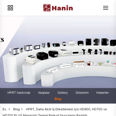
HPRT hakkında
Vaqialar
Gallery
Gösterim
Haberler
Blog
Ev.
Blog
HPRT, Daha Akıllı İş Etiketlemesi için HD600, HD700 ve
HD700 PLUS Masaüstü Termal Barkod Yazıcılarını Başlattı