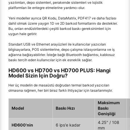
yazılımları, depo sistemleri, perakende sistemleri ve lojistik
platformları ile entegre etmelerine yardımcı olur.
Yeni modeller ayrıca QR Kodu, DataMatrix, PDF417 ve daha fazlası
dahil olmak üzere yaygın 1D ve 2D barkod formatlarını da destekler.
Bu, onları endüstrilerdeki çeşitli barkod baskı gereksinimleri için
uygun hale getirir.
Standart USB ve Ethernet arayüzleri ile kullanıcılar yazıcıları
bilgisayarlara, POS sistemlerine, depo çalışma istasyonlarına ve iş
ağlarına bağlayabilirler. İsteğe bağlı Bluetooth bağlantısı, kablosuz
baskı tercih eden kullanıcılar için ek esneklik sağlar.
HD600 vs HD700 vs HD700 PLUS: Hangi
Model Sizin İçin Doğru?
Her üç modelin de masaüstü doğrudan termal barkod yazıcıları
olmasına rağmen, her biri biraz farklı ihtiyaçlar için tasarlanmıştır.
Maksimum
Model
Baskı Hızı
Baskı
Genişliği
4.25" / 108
HD600'nin
6 ips'e kadar
mm