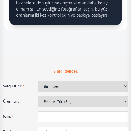
hazinelere dönüştürmek hiçbir zaman daha kolay
olmamıştı. En sevdiğiniz fotoğrafları seçin, bu yüz
oranlarını iki kez kontrol edin ve baskıya başlayın!
Şimdi gönder.
Sorğu Türü:
*
Ürün Türü:
İsim:
*