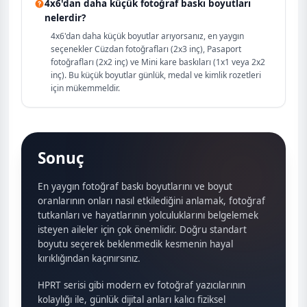
4x6'dan daha küçük fotoğraf baskı boyutları
nelerdir?
4x6'dan daha küçük boyutlar arıyorsanız, en yaygın
seçenekler Cüzdan fotoğrafları (2x3 inç), Pasaport
fotoğrafları (2x2 inç) ve Mini kare baskıları (1x1 veya 2x2
inç). Bu küçük boyutlar günlük, medal ve kimlik rozetleri
için mükemmeldir.
Sonuç
En yaygın fotoğraf baskı boyutlarını ve boyut
oranlarının onları nasıl etkilediğini anlamak, fotoğraf
tutkanları ve hayatlarının yolculuklarını belgelemek
isteyen aileler için çok önemlidir. Doğru standart
boyutu seçerek beklenmedik kesmenin hayal
kırıklığından kaçınırsınız.
HPRT serisi gibi modern ev fotoğraf yazıcılarının
kolaylığı ile, günlük dijital anları kalıcı fiziksel