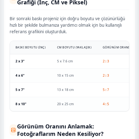
Grafiği (İnç, CM ve Piksel)
Bir sonraki baskı projeniz için doğru boyutu ve çözünürlüğü
hızlı bir şekilde bulmanıza yardımcı olmak için bu kullanışlı
referans grafikini oluşturduk.
BASKI BOYUTU (INÇ)
CM BOYUTU (YAKLAŞIK)
GÖRÜNÜM ORANI
2 x 3"
5 x 7.6 cm
2:3
4 x 6"
10 x 15 cm
2:3
5 x 7"
13 x 18 cm
5:7
8 x 10"
20 x 25 cm
4:5
Görünüm Oranını Anlamak:
Fotoğraflarım Neden Kesiliyor?