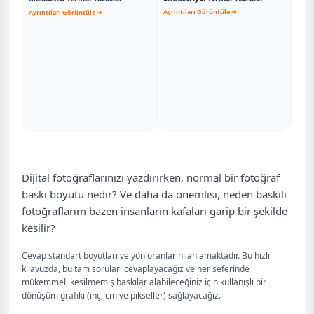
Ayrıntıları Görüntüle ➔
Ayrıntıları Görüntüle ➔
Mobi
Ayrın
Dijital fotoğraflarınızı yazdırırken, normal bir fotoğraf
baskı boyutu nedir? Ve daha da önemlisi, neden baskılı
fotoğraflarım bazen insanların kafaları garip bir şekilde
kesilir?
Cevap standart boyutları ve yön oranlarını anlamaktadır. Bu hızlı
kılavuzda, bu tam soruları cevaplayacağız ve her seferinde
mükemmel, kesilmemiş baskılar alabileceğiniz için kullanışlı bir
dönüşüm grafiki (inç, cm ve pikseller) sağlayacağız.