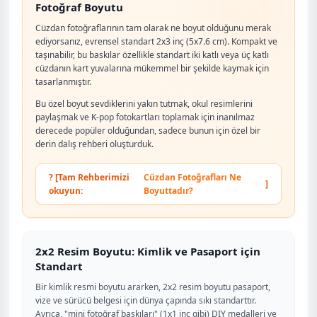
Fotoğraf Boyutu
Cüzdan fotoğraflarının tam olarak ne boyut olduğunu merak
ediyorsanız, evrensel standart 2x3 inç (5x7.6 cm). Kompakt ve
taşınabilir, bu baskılar özellikle standart iki katlı veya üç katlı
cüzdanın kart yuvalarına mükemmel bir şekilde kaymak için
tasarlanmıştır.
Bu özel boyut sevdiklerini yakın tutmak, okul resimlerini
paylaşmak ve K-pop fotokartları toplamak için inanılmaz
derecede popüler olduğundan, sadece bunun için özel bir
derin dalış rehberi oluşturduk.
? [Tam Rehberimizi
Cüzdan Fotoğrafları Ne
]
okuyun:
Boyuttadır?
2x2 Resim Boyutu: Kimlik ve Pasaport için
Standart
Bir kimlik resmi boyutu ararken, 2x2 resim boyutu pasaport,
vize ve sürücü belgesi için dünya çapında sıkı standarttır.
Ayrıca, "mini fotoğraf baskıları" (1x1 inç gibi) DIY medalleri ve