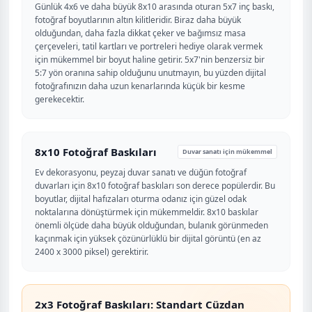
Günlük 4x6 ve daha büyük 8x10 arasında oturan 5x7 inç baskı,
fotoğraf boyutlarının altın kilitleridir. Biraz daha büyük
olduğundan, daha fazla dikkat çeker ve bağımsız masa
çerçeveleri, tatil kartları ve portreleri hediye olarak vermek
için mükemmel bir boyut haline getirir. 5x7'nin benzersiz bir
5:7 yön oranına sahip olduğunu unutmayın, bu yüzden dijital
fotoğrafınızın daha uzun kenarlarında küçük bir kesme
gerekecektir.
8x10 Fotoğraf Baskıları
Duvar sanatı için mükemmel
Ev dekorasyonu, peyzaj duvar sanatı ve düğün fotoğraf
duvarları için 8x10 fotoğraf baskıları son derece popülerdir. Bu
boyutlar, dijital hafızaları oturma odanız için güzel odak
noktalarına dönüştürmek için mükemmeldir. 8x10 baskılar
önemli ölçüde daha büyük olduğundan, bulanık görünmeden
kaçınmak için yüksek çözünürlüklü bir dijital görüntü (en az
2400 x 3000 piksel) gerektirir.
2x3 Fotoğraf Baskıları: Standart Cüzdan