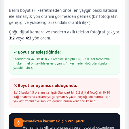
Belirli boyutları keşfetmeden önce, en yaygın baskı hatasını
ele almalıyız: yön oranını görmezden gelmek (bir fotoğrafın
genişliği ve yüksekliği arasındaki orantılı ilişki).
Çoğu dijital kamera ve modern akıllı telefon fotoğraf çekiyor.
3:2
veya
4:3
yön oranı.
Boyutlar eşleştiğinde:
Standart bir 4x6 baskısı 2:3 oranına sahiptir. Bu, 3:2 dijital fotoğrafla
mükemmel bir şekilde eşleşir, yani sıfır kesmeden doğrudan baskı
yapabilirsiniz.
Boyutlar uyumsuz olduğunda:
8x10 baskı 4:5 oranına sahiptir. Standart bir 3:2 dijital fotoğrafı 8x10
kağıt parçasına zorlamaya çalışırsanız, yazıcı boşluğu doldurmak için
yaklaştırmalıdır ve sonuçta görüntünüzün kenarları kesilir.
Kesmekten kaçınmak için Pro İpucu:
Her zaman akıllı telefonunuzun yerel fotoğraf düzenleme