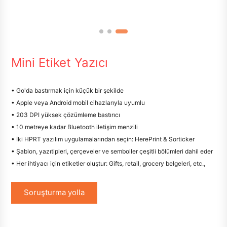
Mini Etiket Yazıcı
• Go'da bastırmak için küçük bir şekilde
• Apple veya Android mobil cihazlarıyla uyumlu
• 203 DPI yüksek çözümleme bastırıcı
• 10 metreye kadar Bluetooth iletişim menzili
• İki HPRT yazılım uygulamalarından seçin: HerePrint & Sorticker
• Şablon, yazıtipleri, çerçeveler ve semboller çeşitli bölümleri dahil eder
• Her ihtiyacı için etiketler oluştur: Gifts, retail, grocery belgeleri, etc.,
Soruşturma yolla