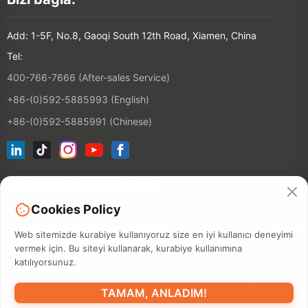
Add: 1-5F, No.8, Gaoqi South 12th Road, Xiamen, China
Tel:
400-766-7666 (After-sales Service)
+86-(0)592-5885993 (English)
+86-(0)592-5885991 (Chinese)
E-posta listemize katılın
Cookies Policy
Kontakt
Web sitemizde kurabiye kullanıyoruz size en iyi kullanıcı deneyimi
vermek için. Bu siteyi kullanarak, kurabiye kullanımına
katılıyorsunuz.
©2026 XIAMEN HANIN CO., LTD.
GIZLILIK POLITIKASI
TAMAM, ANLADIM!
KULLANILMA TERMI
SITEMAP