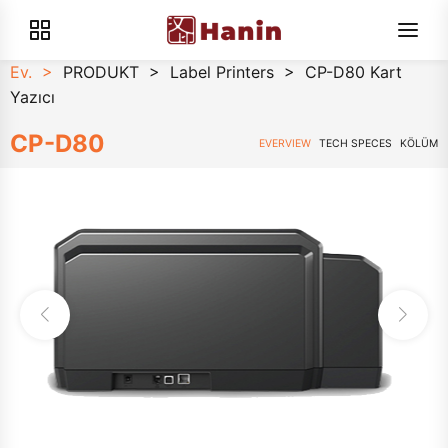
Ev.
>
PRODUKT
>
Label Printers
>
CP-D80 Kart
Yazıcı
CP-D80
EVERVIEW
TECH SPECES
KÖLÜM