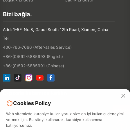
Bizi bağla.
Add: 1-5F, No.8, Gaoqi South 12th Road, Xiamen, China
Tel:
400-766-7666 (After-sales Service)
+86-(0)592-5885993 (English)
+86-(0)592-5885991 (Chinese)
E-posta listemize katılın
Cookies Policy
Kontakt
Web sitemizde kurabiye kullanıyoruz size en iyi kullanıcı deneyimi
vermek için. Bu siteyi kullanarak, kurabiye kullanımına
katılıyorsunuz.